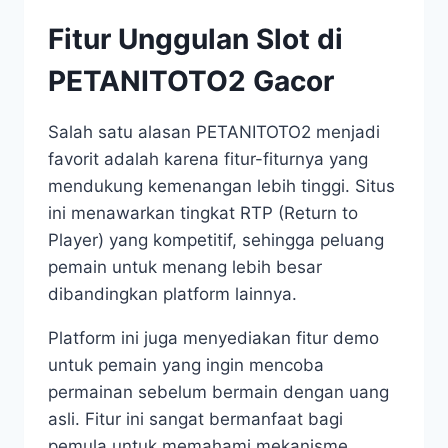
Fitur Unggulan Slot di
PETANITOTO2 Gacor
Salah satu alasan PETANITOTO2 menjadi
favorit adalah karena fitur-fiturnya yang
mendukung kemenangan lebih tinggi. Situs
ini menawarkan tingkat RTP (Return to
Player) yang kompetitif, sehingga peluang
pemain untuk menang lebih besar
dibandingkan platform lainnya.
Platform ini juga menyediakan fitur demo
untuk pemain yang ingin mencoba
permainan sebelum bermain dengan uang
asli. Fitur ini sangat bermanfaat bagi
pemula untuk memahami mekanisme