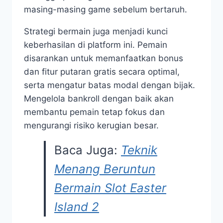
masing-masing game sebelum bertaruh.
Strategi bermain juga menjadi kunci
keberhasilan di platform ini. Pemain
disarankan untuk memanfaatkan bonus
dan fitur putaran gratis secara optimal,
serta mengatur batas modal dengan bijak.
Mengelola bankroll dengan baik akan
membantu pemain tetap fokus dan
mengurangi risiko kerugian besar.
Baca Juga:
Teknik
Menang Beruntun
Bermain Slot Easter
Island 2