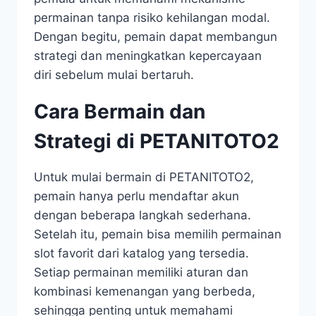
permainan tanpa risiko kehilangan modal.
Dengan begitu, pemain dapat membangun
strategi dan meningkatkan kepercayaan
diri sebelum mulai bertaruh.
Cara Bermain dan
Strategi di PETANITOTO2
Untuk mulai bermain di PETANITOTO2,
pemain hanya perlu mendaftar akun
dengan beberapa langkah sederhana.
Setelah itu, pemain bisa memilih permainan
slot favorit dari katalog yang tersedia.
Setiap permainan memiliki aturan dan
kombinasi kemenangan yang berbeda,
sehingga penting untuk memahami