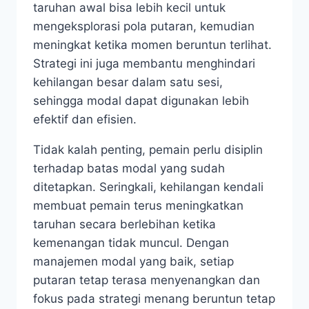
taruhan awal bisa lebih kecil untuk
mengeksplorasi pola putaran, kemudian
meningkat ketika momen beruntun terlihat.
Strategi ini juga membantu menghindari
kehilangan besar dalam satu sesi,
sehingga modal dapat digunakan lebih
efektif dan efisien.
Tidak kalah penting, pemain perlu disiplin
terhadap batas modal yang sudah
ditetapkan. Seringkali, kehilangan kendali
membuat pemain terus meningkatkan
taruhan secara berlebihan ketika
kemenangan tidak muncul. Dengan
manajemen modal yang baik, setiap
putaran tetap terasa menyenangkan dan
fokus pada strategi menang beruntun tetap