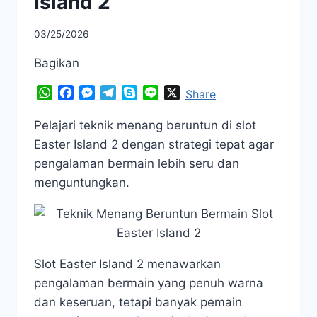
Island 2
03/25/2026
Bagikan
WhatsApp
Facebook
Messenger
Telegram
Skype
Line
X
Share
Pelajari teknik menang beruntun di slot
Easter Island 2 dengan strategi tepat agar
pengalaman bermain lebih seru dan
menguntungkan.
Slot Easter Island 2 menawarkan
pengalaman bermain yang penuh warna
dan keseruan, tetapi banyak pemain