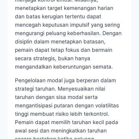
menetapkan target kemenangan harian
dan batas kerugian tertentu dapat
mencegah keputusan impulsif yang sering
mengurangi peluang keberhasilan. Dengan
disiplin dalam menetapkan batasan,
pemain dapat tetap fokus dan bermain
secara strategis, bukan hanya
mengandalkan keberuntungan semata.
Pengelolaan modal juga berperan dalam
strategi taruhan. Menyesuaikan nilai
taruhan dengan sisa modal serta
mengantisipasi putaran dengan volatilitas
tinggi membuat risiko lebih terkontrol.
Pemain dapat memilih taruhan kecil pada
awal sesi dan meningkatkan taruhan