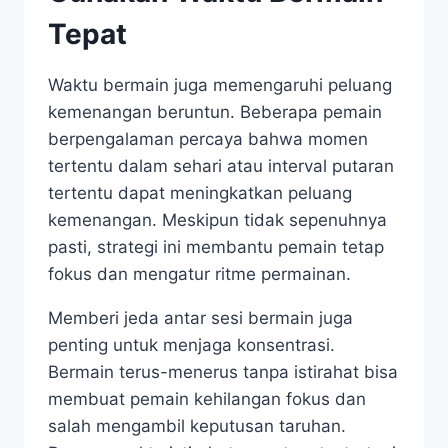
Tepat
Waktu bermain juga memengaruhi peluang
kemenangan beruntun. Beberapa pemain
berpengalaman percaya bahwa momen
tertentu dalam sehari atau interval putaran
tertentu dapat meningkatkan peluang
kemenangan. Meskipun tidak sepenuhnya
pasti, strategi ini membantu pemain tetap
fokus dan mengatur ritme permainan.
Memberi jeda antar sesi bermain juga
penting untuk menjaga konsentrasi.
Bermain terus-menerus tanpa istirahat bisa
membuat pemain kehilangan fokus dan
salah mengambil keputusan taruhan.