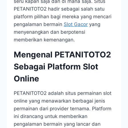
seru kapan saja dan di mana saja. Situs
PETANITOTO2 hadir sebagai salah satu
platform pilihan bagi mereka yang mencari
pengalaman bermain
Slot Gacor
yang
menyenangkan dan berpotensi
memberikan kemenangan.
Mengenal PETANITOTO2
Sebagai Platform Slot
Online
PETANITOTO2 adalah situs permainan slot
online yang menawarkan berbagai jenis
permainan dari provider ternama. Platform
ini dirancang untuk memberikan
pengalaman bermain yang lancar dan