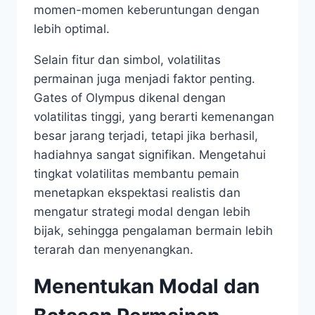
momen-momen keberuntungan dengan
lebih optimal.
Selain fitur dan simbol, volatilitas
permainan juga menjadi faktor penting.
Gates of Olympus dikenal dengan
volatilitas tinggi, yang berarti kemenangan
besar jarang terjadi, tetapi jika berhasil,
hadiahnya sangat signifikan. Mengetahui
tingkat volatilitas membantu pemain
menetapkan ekspektasi realistis dan
mengatur strategi modal dengan lebih
bijak, sehingga pengalaman bermain lebih
terarah dan menyenangkan.
Menentukan Modal dan