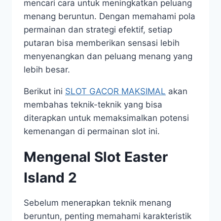
mencari cara untuk meningkatkan peluang
menang beruntun. Dengan memahami pola
permainan dan strategi efektif, setiap
putaran bisa memberikan sensasi lebih
menyenangkan dan peluang menang yang
lebih besar.
Berikut ini
SLOT GACOR MAKSIMAL
akan
membahas teknik-teknik yang bisa
diterapkan untuk memaksimalkan potensi
kemenangan di permainan slot ini.
Mengenal Slot Easter
Island 2
Sebelum menerapkan teknik menang
beruntun, penting memahami karakteristik