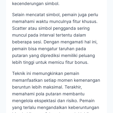
kecenderungan simbol.
Selain mencatat simbol, pemain juga perlu
memahami waktu munculnya fitur khusus.
Scatter atau simbol pengganda sering
muncul pada interval tertentu dalam
beberapa sesi. Dengan mengamati hal ini,
pemain bisa mengatur taruhan pada
putaran yang diprediksi memiliki peluang
lebih tinggi untuk memicu fitur bonus.
Teknik ini memungkinkan pemain
memanfaatkan setiap momen kemenangan
beruntun lebih maksimal. Terakhir,
memahami pola putaran membantu
mengelola ekspektasi dan risiko. Pemain
yang terlalu mengandalkan keberuntungan