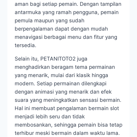
aman bagi setiap pemain. Dengan tampilan
antarmuka yang ramah pengguna, pemain
pemula maupun yang sudah
berpengalaman dapat dengan mudah
menavigasi berbagai menu dan fitur yang
tersedia.
Selain itu, PETANITOTO2 juga
menghadirkan beragam tema permainan
yang menarik, mulai dari klasik hingga
modern. Setiap permainan dilengkapi
dengan animasi yang menarik dan efek
suara yang meningkatkan sensasi bermain.
Hal ini membuat pengalaman bermain slot
menjadi lebih seru dan tidak
membosankan, sehingga pemain bisa tetap
terhibur meski bermain dalam waktu lama.