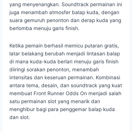
yang menyenangkan. Soundtrack permainan ini
juga menambah atmosfer balap kuda, dengan
suara gemuruh penonton dan derap kuda yang
berlomba menuju garis finish.
Ketika pemain berhasil memicu putaran gratis,
latar belakang berubah menjadi lintasan balap
di mana kuda-kuda berlari menuju garis finish
diiringi sorakan penonton, menambah
intensitas dan keseruan permainan. Kombinasi
antara tema, desain, dan soundtrack yang kuat
membuat Front Runner Odds On menjadi salah
satu permainan slot yang menarik dan
menghibur bagi para penggemar balap kuda
dan slot.