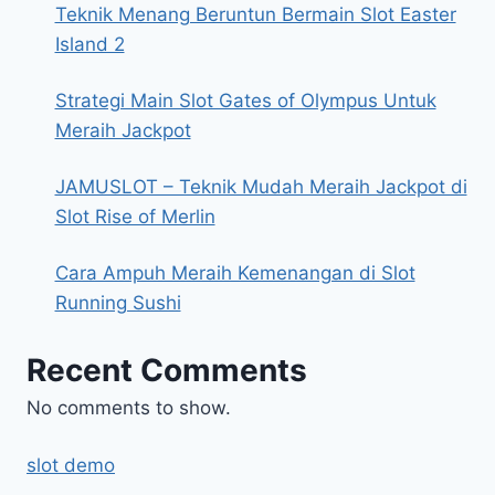
Teknik Menang Beruntun Bermain Slot Easter
Island 2
Strategi Main Slot Gates of Olympus Untuk
Meraih Jackpot
JAMUSLOT – Teknik Mudah Meraih Jackpot di
Slot Rise of Merlin
Cara Ampuh Meraih Kemenangan di Slot
Running Sushi
Recent Comments
No comments to show.
slot demo