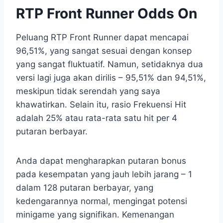
RTP Front Runner Odds On
Peluang RTP Front Runner dapat mencapai
96,51%, yang sangat sesuai dengan konsep
yang sangat fluktuatif. Namun, setidaknya dua
versi lagi juga akan dirilis – 95,51% dan 94,51%,
meskipun tidak serendah yang saya
khawatirkan. Selain itu, rasio Frekuensi Hit
adalah 25% atau rata-rata satu hit per 4
putaran berbayar.
Anda dapat mengharapkan putaran bonus
pada kesempatan yang jauh lebih jarang – 1
dalam 128 putaran berbayar, yang
kedengarannya normal, mengingat potensi
minigame yang signifikan. Kemenangan