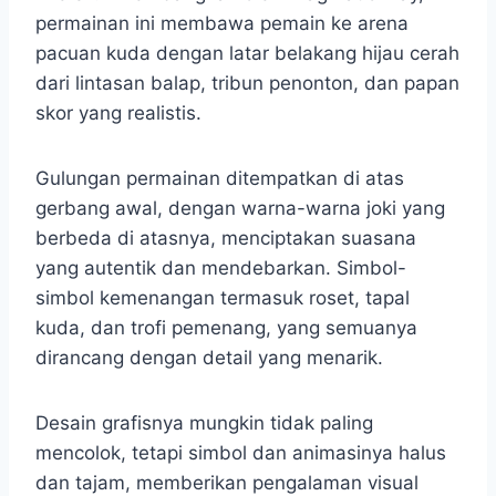
permainan ini membawa pemain ke arena
pacuan kuda dengan latar belakang hijau cerah
dari lintasan balap, tribun penonton, dan papan
skor yang realistis.
Gulungan permainan ditempatkan di atas
gerbang awal, dengan warna-warna joki yang
berbeda di atasnya, menciptakan suasana
yang autentik dan mendebarkan. Simbol-
simbol kemenangan termasuk roset, tapal
kuda, dan trofi pemenang, yang semuanya
dirancang dengan detail yang menarik.
Desain grafisnya mungkin tidak paling
mencolok, tetapi simbol dan animasinya halus
dan tajam, memberikan pengalaman visual