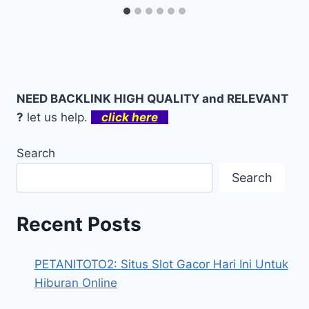
NEED BACKLINK HIGH QUALITY and RELEVANT
?
let us help.
click here
Search
Search
Recent Posts
PETANITOTO2: Situs Slot Gacor Hari Ini Untuk
Hiburan Online