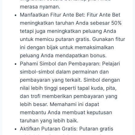
merasa nyaman.
Manfaatkan Fitur Ante Bet: Fitur Ante Bet
meningkatkan taruhan Anda sebesar 50%
tetapi juga meningkatkan peluang Anda
untuk memicu putaran gratis. Gunakan fitur
ini dengan bijak untuk memaksimalkan
peluang Anda mendapatkan bonus.
Pahami Simbol dan Pembayaran: Pelajari
simbol-simbol dalam permainan dan
pembayaran yang terkait. Simbol dengan
nilai lebih tinggi seperti tapal kuda, pita,
dan trofi memberikan pembayaran yang
lebih besar. Memahami ini dapat
membantu Anda membuat keputusan
taruhan yang lebih baik.
Aktifkan Putaran Gratis: Putaran gratis