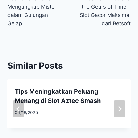
navigation
Mengungkap Misteri
the Gears of Time –
dalam Gulungan
Slot Gacor Maksimal
Gelap
dari Betsoft
Similar Posts
Tips Meningkatkan Peluang
Menang di Slot Aztec Smash
04/18/2025