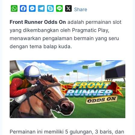
W
F
M
T
S
L
X
Share
h
a
e
e
k
i
a
c
s
l
y
n
Front Runner Odds On
adalah permainan slot
t
e
s
e
p
e
yang dikembangkan oleh Pragmatic Play,
s
b
e
g
e
menawarkan pengalaman bermain yang seru
A
o
n
r
dengan tema balap kuda.
p
o
g
a
p
k
e
m
r
Permainan ini memiliki 5 gulungan, 3 baris, dan