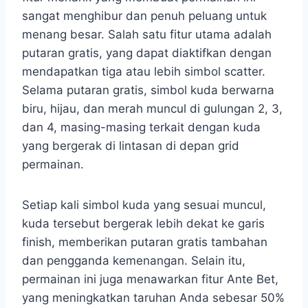
sangat menghibur dan penuh peluang untuk
menang besar. Salah satu fitur utama adalah
putaran gratis, yang dapat diaktifkan dengan
mendapatkan tiga atau lebih simbol scatter.
Selama putaran gratis, simbol kuda berwarna
biru, hijau, dan merah muncul di gulungan 2, 3,
dan 4, masing-masing terkait dengan kuda
yang bergerak di lintasan di depan grid
permainan.
Setiap kali simbol kuda yang sesuai muncul,
kuda tersebut bergerak lebih dekat ke garis
finish, memberikan putaran gratis tambahan
dan pengganda kemenangan. Selain itu,
permainan ini juga menawarkan fitur Ante Bet,
yang meningkatkan taruhan Anda sebesar 50%