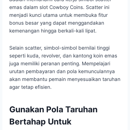
emas dalam slot Cowboy Coins. Scatter ini
menjadi kunci utama untuk membuka fitur
bonus besar yang dapat menggandakan
kemenangan hingga berkali-kali lipat.
Selain scatter, simbol-simbol bernilai tinggi
seperti kuda, revolver, dan kantong koin emas
juga memiliki peranan penting. Mempelajari
urutan pembayaran dan pola kemunculannya
akan membantu pemain menyesuaikan taruhan
agar tetap efisien.
Gunakan Pola Taruhan
Bertahap Untuk