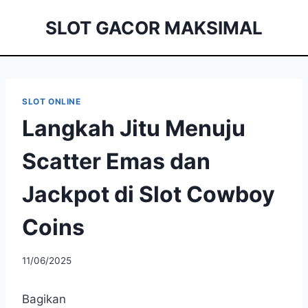
Skip
SLOT GACOR MAKSIMAL
to
content
SLOT ONLINE
Langkah Jitu Menuju
Scatter Emas dan
Jackpot di Slot Cowboy
Coins
11/06/2025
Bagikan