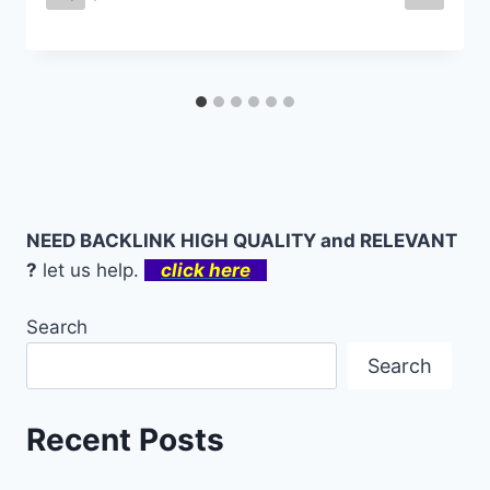
NEED BACKLINK HIGH QUALITY and RELEVANT
?
let us help.
click here
Search
Search
Recent Posts