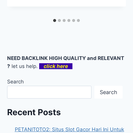
NEED BACKLINK HIGH QUALITY and RELEVANT
?
let us help.
click here
Search
Search
Recent Posts
PETANITOTO2: Situs Slot Gacor Hari Ini Untuk