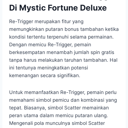
Di Mystic Fortune Deluxe
Re-Trigger merupakan fitur yang
memungkinkan putaran bonus tambahan ketika
kondisi tertentu terpenuhi selama permainan.
Dengan memicu Re-Trigger, pemain
berkesempatan menambah jumlah spin gratis
tanpa harus melakukan taruhan tambahan. Hal
ini tentunya meningkatkan potensi
kemenangan secara signifikan.
Untuk memanfaatkan Re-Trigger, pemain perlu
memahami simbol pemicu dan kombinasi yang
tepat. Biasanya, simbol Scatter memainkan
peran utama dalam memicu putaran ulang.
Mengenali pola munculnya simbol Scatter