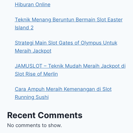
Hiburan Online
Teknik Menang Beruntun Bermain Slot Easter
Island 2
Strategi Main Slot Gates of Olympus Untuk
Meraih Jackpot
JAMUSLOT – Teknik Mudah Meraih Jackpot di
Slot Rise of Merlin
Cara Ampuh Meraih Kemenangan di Slot
Running Sushi
Recent Comments
No comments to show.