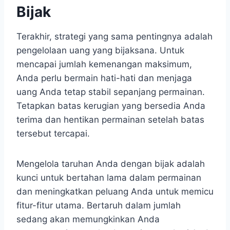
Bijak
Terakhir, strategi yang sama pentingnya adalah
pengelolaan uang yang bijaksana. Untuk
mencapai jumlah kemenangan maksimum,
Anda perlu bermain hati-hati dan menjaga
uang Anda tetap stabil sepanjang permainan.
Tetapkan batas kerugian yang bersedia Anda
terima dan hentikan permainan setelah batas
tersebut tercapai.
Mengelola taruhan Anda dengan bijak adalah
kunci untuk bertahan lama dalam permainan
dan meningkatkan peluang Anda untuk memicu
fitur-fitur utama. Bertaruh dalam jumlah
sedang akan memungkinkan Anda