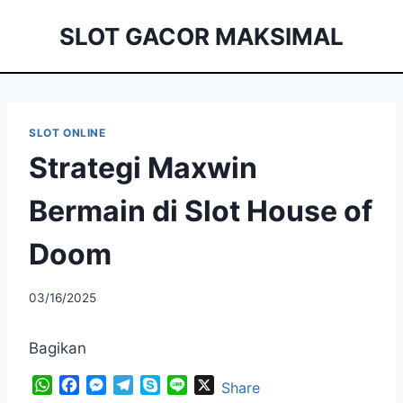
Skip
SLOT GACOR MAKSIMAL
to
content
SLOT ONLINE
Strategi Maxwin
Bermain di Slot House of
Doom
03/16/2025
Bagikan
W
F
M
T
S
L
X
Share