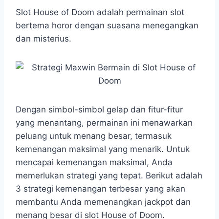
h
a
e
e
k
i
a
c
s
l
y
n
Slot House of Doom adalah permainan slot
t
e
s
e
p
e
bertema horor dengan suasana menegangkan
s
b
e
g
e
dan misterius.
A
o
n
r
p
o
g
a
p
k
e
m
r
Dengan simbol-simbol gelap dan fitur-fitur
yang menantang, permainan ini menawarkan
peluang untuk menang besar, termasuk
kemenangan maksimal yang menarik. Untuk
mencapai kemenangan maksimal, Anda
memerlukan strategi yang tepat. Berikut adalah
3 strategi kemenangan terbesar yang akan
membantu Anda memenangkan jackpot dan
menang besar di slot House of Doom.