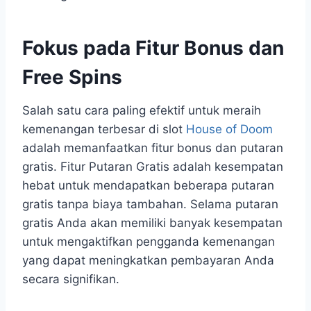
Fokus pada Fitur Bonus dan
Free Spins
Salah satu cara paling efektif untuk meraih
kemenangan terbesar di slot
House of Doom
adalah memanfaatkan fitur bonus dan putaran
gratis. Fitur Putaran Gratis adalah kesempatan
hebat untuk mendapatkan beberapa putaran
gratis tanpa biaya tambahan. Selama putaran
gratis Anda akan memiliki banyak kesempatan
untuk mengaktifkan pengganda kemenangan
yang dapat meningkatkan pembayaran Anda
secara signifikan.