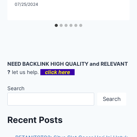
07/25/2024
NEED BACKLINK HIGH QUALITY and RELEVANT
?
let us help.
click here
Search
Search
Recent Posts