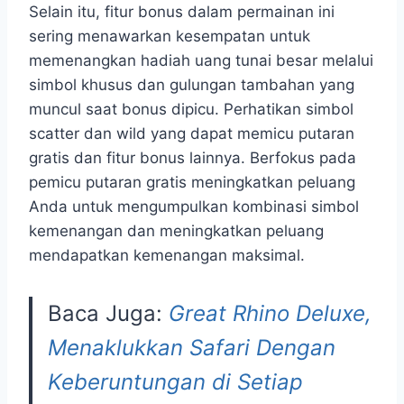
Selain itu, fitur bonus dalam permainan ini
sering menawarkan kesempatan untuk
memenangkan hadiah uang tunai besar melalui
simbol khusus dan gulungan tambahan yang
muncul saat bonus dipicu. Perhatikan simbol
scatter dan wild yang dapat memicu putaran
gratis dan fitur bonus lainnya. Berfokus pada
pemicu putaran gratis meningkatkan peluang
Anda untuk mengumpulkan kombinasi simbol
kemenangan dan meningkatkan peluang
mendapatkan kemenangan maksimal.
Baca Juga:
Great Rhino Deluxe,
Menaklukkan Safari Dengan
Keberuntungan di Setiap