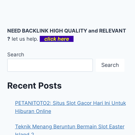
NEED BACKLINK HIGH QUALITY and RELEVANT
?
let us help.
click here
Search
Search
Recent Posts
PETANITOTO2: Situs Slot Gacor Hari Ini Untuk
Hiburan Online
Teknik Menang Beruntun Bermain Slot Easter
Island 2