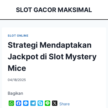
Skip
SLOT GACOR MAKSIMAL
to
content
SLOT ONLINE
Strategi Mendaptakan
Jackpot di Slot Mystery
Mice
04/18/2025
Bagikan
W
F
M
T
S
L
X
Share