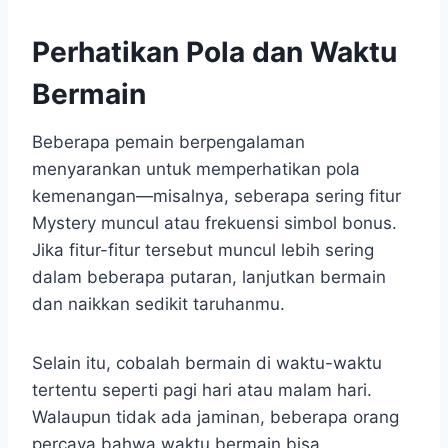
Perhatikan Pola dan Waktu
Bermain
Beberapa pemain berpengalaman
menyarankan untuk memperhatikan pola
kemenangan—misalnya, seberapa sering fitur
Mystery muncul atau frekuensi simbol bonus.
Jika fitur-fitur tersebut muncul lebih sering
dalam beberapa putaran, lanjutkan bermain
dan naikkan sedikit taruhanmu.
Selain itu, cobalah bermain di waktu-waktu
tertentu seperti pagi hari atau malam hari.
Walaupun tidak ada jaminan, beberapa orang
percaya bahwa waktu bermain bisa