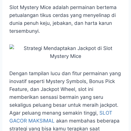
h
a
e
e
k
i
a
c
s
l
y
n
Slot Mystery Mice adalah permainan bertema
t
e
s
e
p
e
petualangan tikus cerdas yang menyelinap di
s
b
e
g
e
dunia penuh keju, jebakan, dan harta karun
A
o
n
r
tersembunyi.
p
o
g
a
p
k
e
m
r
Dengan tampilan lucu dan fitur permainan yang
inovatif seperti Mystery Symbols, Bonus Pick
Feature, dan Jackpot Wheel, slot ini
memberikan sensasi bermain yang seru
sekaligus peluang besar untuk meraih jackpot.
Agar peluang menang semakin tinggi,
SLOT
GACOR MAKSIMAL
akan membahas beberapa
strategi yang bisa kamu terapkan saat