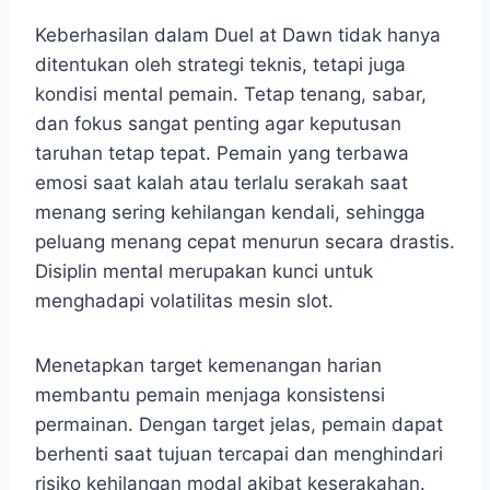
Keberhasilan dalam Duel at Dawn tidak hanya
ditentukan oleh strategi teknis, tetapi juga
kondisi mental pemain. Tetap tenang, sabar,
dan fokus sangat penting agar keputusan
taruhan tetap tepat. Pemain yang terbawa
emosi saat kalah atau terlalu serakah saat
menang sering kehilangan kendali, sehingga
peluang menang cepat menurun secara drastis.
Disiplin mental merupakan kunci untuk
menghadapi volatilitas mesin slot.
Menetapkan target kemenangan harian
membantu pemain menjaga konsistensi
permainan. Dengan target jelas, pemain dapat
berhenti saat tujuan tercapai dan menghindari
risiko kehilangan modal akibat keserakahan.