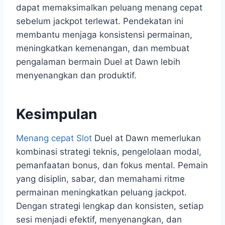
dapat memaksimalkan peluang menang cepat
sebelum jackpot terlewat. Pendekatan ini
membantu menjaga konsistensi permainan,
meningkatkan kemenangan, dan membuat
pengalaman bermain Duel at Dawn lebih
menyenangkan dan produktif.
Kesimpulan
Menang cepat Slot
Duel at Dawn memerlukan
kombinasi strategi teknis, pengelolaan modal,
pemanfaatan bonus, dan fokus mental. Pemain
yang disiplin, sabar, dan memahami ritme
permainan meningkatkan peluang jackpot.
Dengan strategi lengkap dan konsisten, setiap
sesi menjadi efektif, menyenangkan, dan