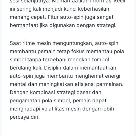
sesi selanjutnya. Memanfaatkan informasi kecil
ini sering kali menjadi kunci keberhasilan
menang cepat. Fitur auto-spin juga sangat
bermanfaat jika digunakan dengan strategi.
Saat ritme mesin menguntungkan, auto-spin
membantu pemain tetap fokus memantau pola
simbol tanpa terbebani menekan tombol
berulang kali. Disiplin dalam memanfaatkan
auto-spin juga membantu menghemat energi
mental dan meningkatkan efisiensi permainan.
Dengan kombinasi strategi dasar dan
pengamatan pola simbol, pemain dapat
menghadapi volatilitas mesin dengan lebih
percaya diri.