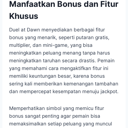
Manfaatkan Bonus dan Fitur
Khusus
Duel at Dawn menyediakan berbagai fitur
bonus yang menarik, seperti putaran gratis,
multiplier, dan mini-game, yang bisa
meningkatkan peluang menang tanpa harus
meningkatkan taruhan secara drastis. Pemain
yang memahami cara mengaktifkan fitur ini
memiliki keuntungan besar, karena bonus
sering kali memberikan kemenangan tambahan
dan mempercepat kesempatan menuju jackpot.
Memperhatikan simbol yang memicu fitur
bonus sangat penting agar pemain bisa
memaksimalkan setiap peluang yang muncul