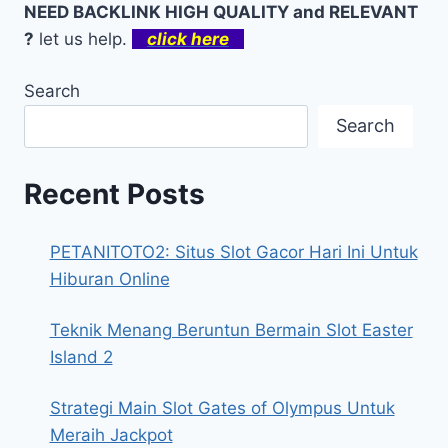
NEED BACKLINK HIGH QUALITY and RELEVANT
?
let us help.
click here
Search
Search
Recent Posts
PETANITOTO2: Situs Slot Gacor Hari Ini Untuk
Hiburan Online
Teknik Menang Beruntun Bermain Slot Easter
Island 2
Strategi Main Slot Gates of Olympus Untuk
Meraih Jackpot