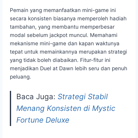
Pemain yang memanfaatkan mini-game ini
secara konsisten biasanya memperoleh hadiah
tambahan, yang membantu memperbesar
modal sebelum jackpot muncul. Memahami
mekanisme mini-game dan kapan waktunya
tepat untuk memainkannya merupakan strategi
yang tidak boleh diabaikan. Fitur-fitur ini
menjadikan Duel at Dawn lebih seru dan penuh
peluang.
Baca Juga:
Strategi Stabil
Menang Konsisten di Mystic
Fortune Deluxe