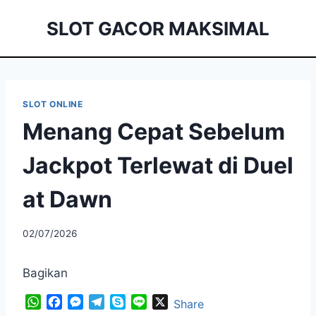
Skip
SLOT GACOR MAKSIMAL
to
content
SLOT ONLINE
Menang Cepat Sebelum
Jackpot Terlewat di Duel
at Dawn
02/07/2026
Bagikan
W
F
M
T
S
L
X
Share