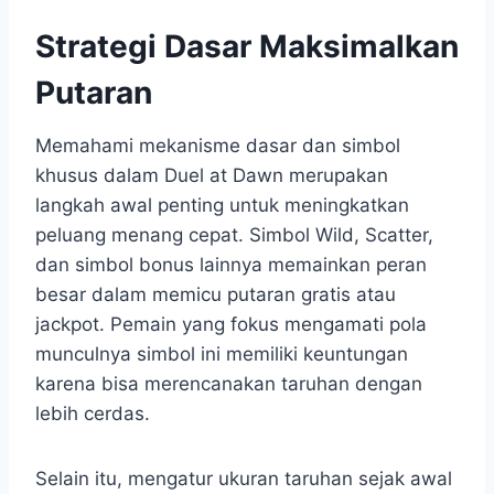
Strategi Dasar Maksimalkan
Putaran
Memahami mekanisme dasar dan simbol
khusus dalam Duel at Dawn merupakan
langkah awal penting untuk meningkatkan
peluang menang cepat. Simbol Wild, Scatter,
dan simbol bonus lainnya memainkan peran
besar dalam memicu putaran gratis atau
jackpot. Pemain yang fokus mengamati pola
munculnya simbol ini memiliki keuntungan
karena bisa merencanakan taruhan dengan
lebih cerdas.
Selain itu, mengatur ukuran taruhan sejak awal