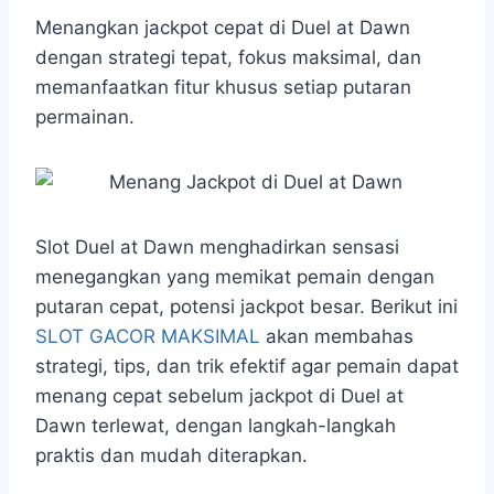
h
a
e
e
k
i
a
c
s
l
y
n
Menangkan jackpot cepat di Duel at Dawn
t
e
s
e
p
e
dengan strategi tepat, fokus maksimal, dan
s
b
e
g
e
memanfaatkan fitur khusus setiap putaran
A
o
n
r
permainan.
p
o
g
a
p
k
e
m
r
Slot Duel at Dawn menghadirkan sensasi
menegangkan yang memikat pemain dengan
putaran cepat, potensi jackpot besar. Berikut ini
SLOT GACOR MAKSIMAL
akan membahas
strategi, tips, dan trik efektif agar pemain dapat
menang cepat sebelum jackpot di Duel at
Dawn terlewat, dengan langkah-langkah
praktis dan mudah diterapkan.