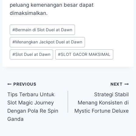
peluang kemenangan besar dapat
dimaksimalkan.
Post
#
Bermain di Slot Duel at Dawn
Tags:
#
Menangkan Jackpot Duel at Dawn
#
Slot Duel at Dawn
#
SLOT GACOR MAKSIMAL
Post
PREVIOUS
NEXT
Tips Terbaru Untuk
Strategi Stabil
navigation
Slot Magic Journey
Menang Konsisten di
Dengan Pola Re Spin
Mystic Fortune Deluxe
Ganda