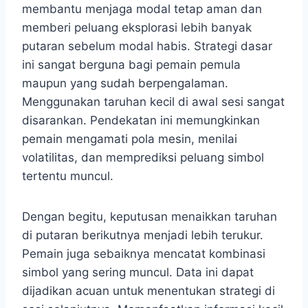
membantu menjaga modal tetap aman dan
memberi peluang eksplorasi lebih banyak
putaran sebelum modal habis. Strategi dasar
ini sangat berguna bagi pemain pemula
maupun yang sudah berpengalaman.
Menggunakan taruhan kecil di awal sesi sangat
disarankan. Pendekatan ini memungkinkan
pemain mengamati pola mesin, menilai
volatilitas, dan memprediksi peluang simbol
tertentu muncul.
Dengan begitu, keputusan menaikkan taruhan
di putaran berikutnya menjadi lebih terukur.
Pemain juga sebaiknya mencatat kombinasi
simbol yang sering muncul. Data ini dapat
dijadikan acuan untuk menentukan strategi di