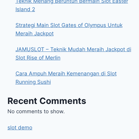
Teknik Menang Beruntun Bermain Slot Easter
Island 2
Strategi Main Slot Gates of Olympus Untuk
Meraih Jackpot
JAMUSLOT – Teknik Mudah Meraih Jackpot di
Slot Rise of Merlin
Cara Ampuh Meraih Kemenangan di Slot
Running Sushi
Recent Comments
No comments to show.
slot demo