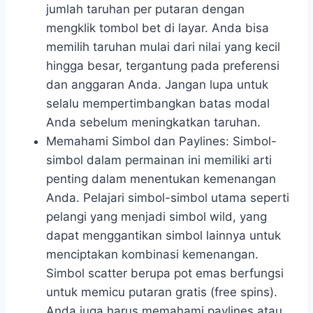
jumlah taruhan per putaran dengan
mengklik tombol bet di layar. Anda bisa
memilih taruhan mulai dari nilai yang kecil
hingga besar, tergantung pada preferensi
dan anggaran Anda. Jangan lupa untuk
selalu mempertimbangkan batas modal
Anda sebelum meningkatkan taruhan.
Memahami Simbol dan Paylines: Simbol-
simbol dalam permainan ini memiliki arti
penting dalam menentukan kemenangan
Anda. Pelajari simbol-simbol utama seperti
pelangi yang menjadi simbol wild, yang
dapat menggantikan simbol lainnya untuk
menciptakan kombinasi kemenangan.
Simbol scatter berupa pot emas berfungsi
untuk memicu putaran gratis (free spins).
Anda juga harus memahami paylines atau