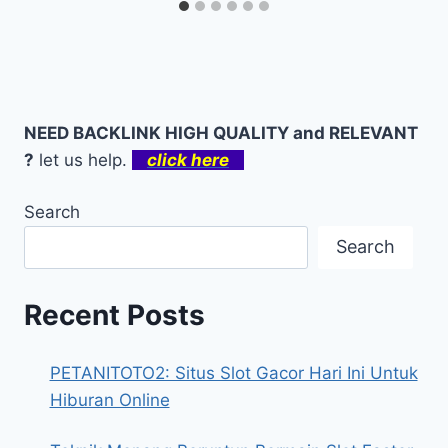
NEED BACKLINK HIGH QUALITY and RELEVANT
?
let us help.
click here
Search
Search
Recent Posts
PETANITOTO2: Situs Slot Gacor Hari Ini Untuk
Hiburan Online