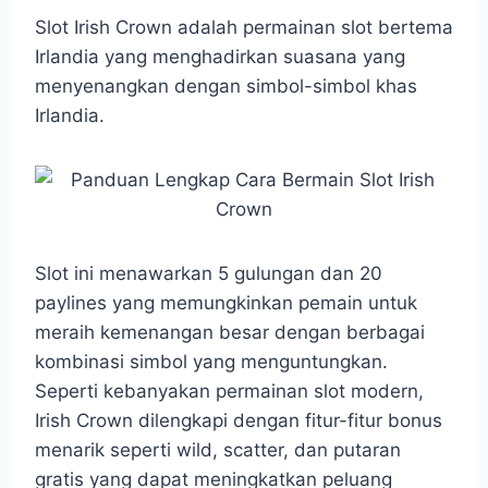
h
a
e
e
k
i
a
c
s
l
y
n
Slot Irish Crown adalah permainan slot bertema
t
e
s
e
p
e
Irlandia yang menghadirkan suasana yang
s
b
e
g
e
menyenangkan dengan simbol-simbol khas
A
o
n
r
Irlandia.
p
o
g
a
p
k
e
m
r
Slot ini menawarkan 5 gulungan dan 20
paylines yang memungkinkan pemain untuk
meraih kemenangan besar dengan berbagai
kombinasi simbol yang menguntungkan.
Seperti kebanyakan permainan slot modern,
Irish Crown dilengkapi dengan fitur-fitur bonus
menarik seperti wild, scatter, dan putaran
gratis yang dapat meningkatkan peluang