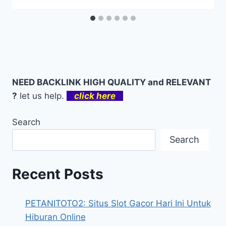
NEED BACKLINK HIGH QUALITY and RELEVANT
?
let us help.
click here
Search
Search
Recent Posts
PETANITOTO2: Situs Slot Gacor Hari Ini Untuk
Hiburan Online