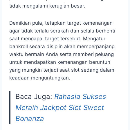
tidak mengalami kerugian besar.
Demikian pula, tetapkan target kemenangan
agar tidak terlalu serakah dan selalu berhenti
saat mencapai target tersebut. Mengatur
bankroll secara disiplin akan memperpanjang
waktu bermain Anda serta memberi peluang
untuk mendapatkan kemenangan beruntun
yang mungkin terjadi saat slot sedang dalam
keadaan menguntungkan.
Baca Juga:
Rahasia Sukses
Meraih Jackpot Slot Sweet
Bonanza