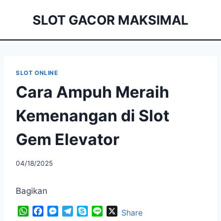
Skip
SLOT GACOR MAKSIMAL
to
content
SLOT ONLINE
Cara Ampuh Meraih
Kemenangan di Slot
Gem Elevator
04/18/2025
Bagikan
W
F
M
T
S
L
X
Share