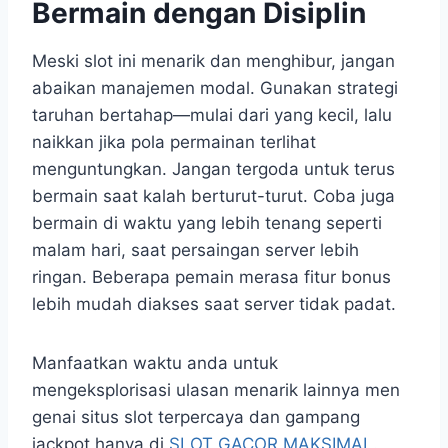
Bermain dengan Disiplin
Meski slot ini menarik dan menghibur, jangan
abaikan manajemen modal. Gunakan strategi
taruhan bertahap—mulai dari yang kecil, lalu
naikkan jika pola permainan terlihat
menguntungkan. Jangan tergoda untuk terus
bermain saat kalah berturut-turut. Coba juga
bermain di waktu yang lebih tenang seperti
malam hari, saat persaingan server lebih
ringan. Beberapa pemain merasa fitur bonus
lebih mudah diakses saat server tidak padat.
Manfaatkan waktu anda untuk
mengeksplorisasi ulasan menarik lainnya men
genai situs slot terpercaya dan gampang
jackpot hanya di
SLOT GACOR MAKSIMAL
.