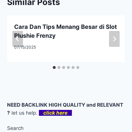
Similar Posts
Cara Dan Tips Menang Besar di Slot
Plushie Frenzy
07/15/2025
NEED BACKLINK HIGH QUALITY and RELEVANT
?
let us help.
click here
Search