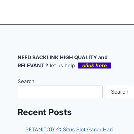
NEED BACKLINK HIGH QUALITY and
RELEVANT ?
let us help.
click here
Search
Search
Recent Posts
PETANITOTO2: Situs Slot Gacor Hari