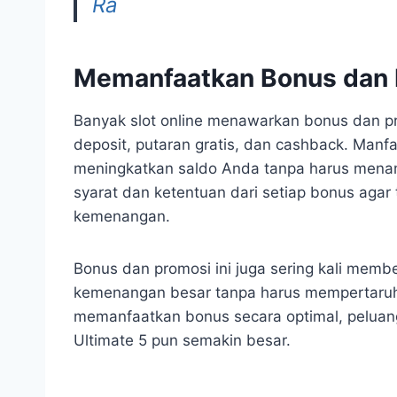
Ra
Memanfaatkan Bonus dan 
Banyak slot online menawarkan bonus dan pr
deposit, putaran gratis, dan cashback. Manf
meningkatkan saldo Anda tanpa harus mena
syarat dan ketentuan dari setiap bonus agar
kemenangan.
Bonus dan promosi ini juga sering kali mem
kemenangan besar tanpa harus mempertaruhk
memanfaatkan bonus secara optimal, peluan
Ultimate 5 pun semakin besar.