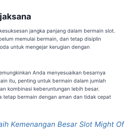
jaksana
kesuksesan jangka panjang dalam bermain slot.
elum memulai bermain, dan tetap disiplin
goda untuk mengejar kerugian dengan
 memungkinkan Anda menyesuaikan besarnya
ain itu, penting untuk bermain dalam jumlah
an kombinasi keberuntungan lebih besar.
 tetap bermain dengan aman dan tidak cepat
ih Kemenangan Besar Slot Might Of