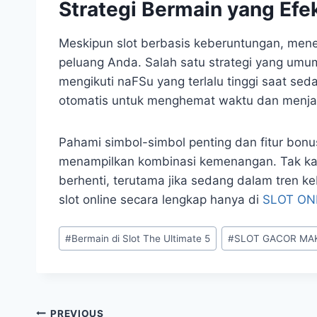
Strategi Bermain yang Efek
Meskipun slot berbasis keberuntungan, mene
peluang Anda. Salah satu strategi yang umu
mengikuti naFSu yang terlalu tinggi saat seda
otomatis untuk menghemat waktu dan menja
Pahami simbol-simbol penting dan fitur bo
menampilkan kombinasi kemenangan. Tak kal
berhenti, terutama jika sedang dalam tren ke
slot online secara lengkap hanya di
SLOT ON
Post
#
Bermain di Slot The Ultimate 5
#
SLOT GACOR MA
Tags:
PREVIOUS