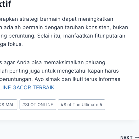
tif
rapkan strategi bermain dapat meningkatkan
m adalah bermain dengan taruhan konsisten, bukan
ng beruntung. Selain itu, manfaatkan fitur putaran
ga fokus.
nus agar Anda bisa memaksimalkan peluang
ah penting juga untuk mengetahui kapan harus
beruntungan. Ayo simak dan ikuti terus informasi
LINE GACOR TERBAIK
.
KSIMAL
#
SLOT ONLINE
#
Slot The Ultimate 5
NEXT