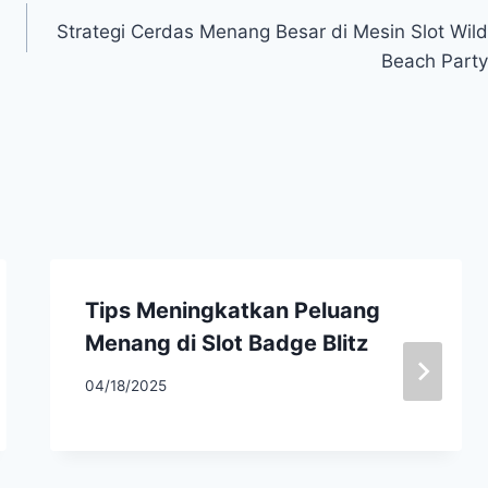
Strategi Cerdas Menang Besar di Mesin Slot Wild
Beach Party
Tips Meningkatkan Peluang
Menang di Slot Badge Blitz
04/18/2025