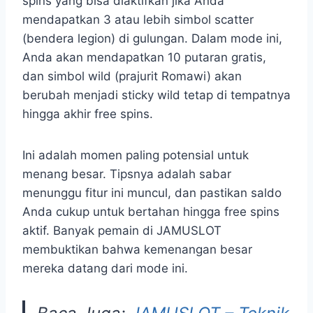
spins yang bisa diaktifkan jika Anda
mendapatkan 3 atau lebih simbol scatter
(bendera legion) di gulungan. Dalam mode ini,
Anda akan mendapatkan 10 putaran gratis,
dan simbol wild (prajurit Romawi) akan
berubah menjadi sticky wild tetap di tempatnya
hingga akhir free spins.
Ini adalah momen paling potensial untuk
menang besar. Tipsnya adalah sabar
menunggu fitur ini muncul, dan pastikan saldo
Anda cukup untuk bertahan hingga free spins
aktif. Banyak pemain di JAMUSLOT
membuktikan bahwa kemenangan besar
mereka datang dari mode ini.