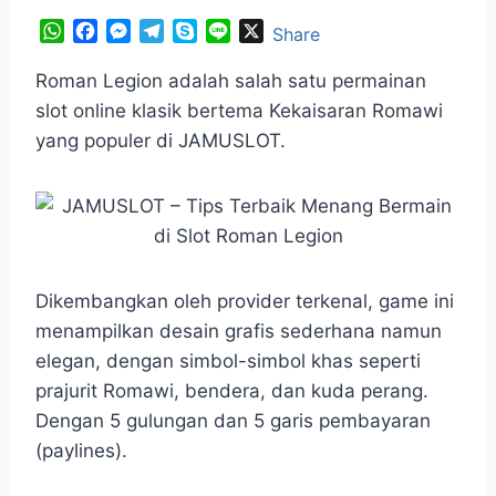
W
F
M
T
S
L
X
Share
h
a
e
e
k
i
a
c
s
l
y
n
Roman Legion adalah salah satu permainan
t
e
s
e
p
e
slot online klasik bertema Kekaisaran Romawi
s
b
e
g
e
yang populer di JAMUSLOT.
A
o
n
r
p
o
g
a
p
k
e
m
r
Dikembangkan oleh provider terkenal, game ini
menampilkan desain grafis sederhana namun
elegan, dengan simbol-simbol khas seperti
prajurit Romawi, bendera, dan kuda perang.
Dengan 5 gulungan dan 5 garis pembayaran
(paylines).