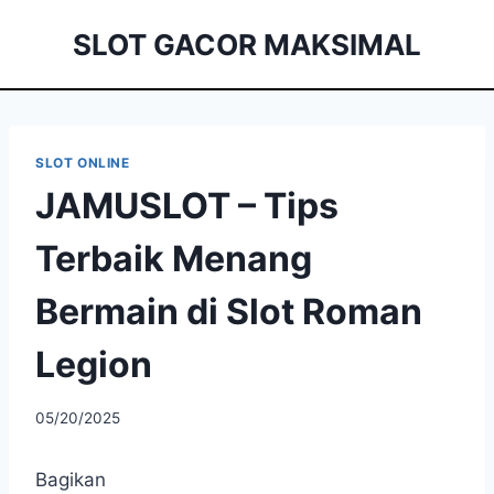
Skip
SLOT GACOR MAKSIMAL
to
content
SLOT ONLINE
JAMUSLOT – Tips
Terbaik Menang
Bermain di Slot Roman
Legion
05/20/2025
Bagikan