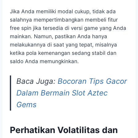
Jika Anda memiliki modal cukup, tidak ada
salahnya mempertimbangkan membeli fitur
free spin jika tersedia di versi game yang Anda
mainkan. Namun, pastikan Anda hanya
melakukannya di saat yang tepat, misalnya
ketika pola kemenangan sedang stabil dan
saldo Anda memungkinkan.
Baca Juga:
Bocoran Tips Gacor
Dalam Bermain Slot Aztec
Gems
Perhatikan Volatilitas dan