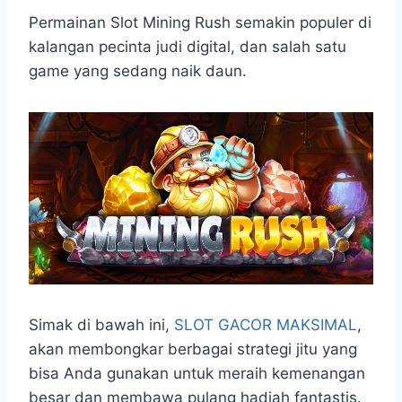
h
a
e
e
k
i
a
c
s
l
y
n
Permainan Slot Mining Rush semakin populer di
t
e
s
e
p
e
kalangan pecinta judi digital, dan salah satu
s
b
e
g
e
game yang sedang naik daun.
A
o
n
r
p
o
g
a
p
k
e
m
r
Simak di bawah ini,
SLOT GACOR MAKSIMAL
,
akan membongkar berbagai strategi jitu yang
bisa Anda gunakan untuk meraih kemenangan
besar dan membawa pulang hadiah fantastis.