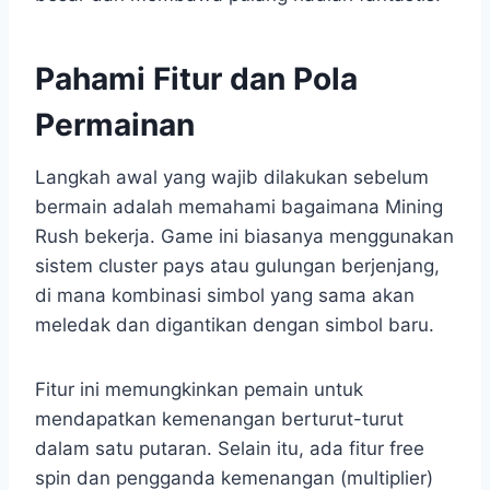
Pahami Fitur dan Pola
Permainan
Langkah awal yang wajib dilakukan sebelum
bermain adalah memahami bagaimana Mining
Rush bekerja. Game ini biasanya menggunakan
sistem cluster pays atau gulungan berjenjang,
di mana kombinasi simbol yang sama akan
meledak dan digantikan dengan simbol baru.
Fitur ini memungkinkan pemain untuk
mendapatkan kemenangan berturut-turut
dalam satu putaran. Selain itu, ada fitur free
spin dan pengganda kemenangan (multiplier)