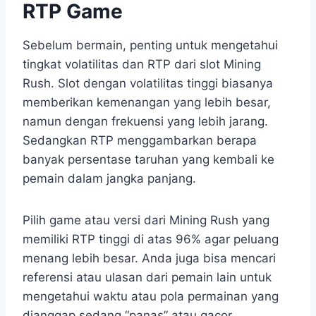
RTP Game
Sebelum bermain, penting untuk mengetahui
tingkat volatilitas dan RTP dari slot Mining
Rush. Slot dengan volatilitas tinggi biasanya
memberikan kemenangan yang lebih besar,
namun dengan frekuensi yang lebih jarang.
Sedangkan RTP menggambarkan berapa
banyak persentase taruhan yang kembali ke
pemain dalam jangka panjang.
Pilih game atau versi dari Mining Rush yang
memiliki RTP tinggi di atas 96% agar peluang
menang lebih besar. Anda juga bisa mencari
referensi atau ulasan dari pemain lain untuk
mengetahui waktu atau pola permainan yang
dianggap sedang “panas” atau gacor.