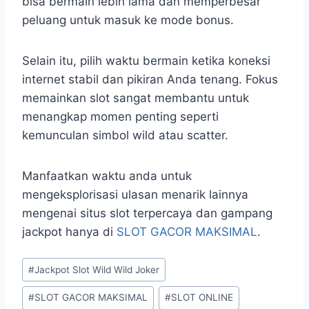
bisa bermain lebih lama dan memperbesar
peluang untuk masuk ke mode bonus.
Selain itu, pilih waktu bermain ketika koneksi
internet stabil dan pikiran Anda tenang. Fokus
memainkan slot sangat membantu untuk
menangkap momen penting seperti
kemunculan simbol wild atau scatter.
Manfaatkan waktu anda untuk
mengeksplorisasi ulasan menarik lainnya
mengenai situs slot terpercaya dan gampang
jackpot hanya di
SLOT GACOR MAKSIMAL
.
Post
#
Jackpot Slot Wild Wild Joker
Tags:
#
SLOT GACOR MAKSIMAL
#
SLOT ONLINE