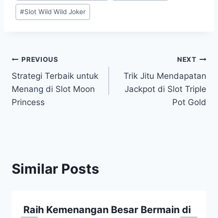
#
Slot Wild Wild Joker
Post
PREVIOUS
NEXT
Strategi Terbaik untuk
Trik Jitu Mendapatan
navigation
Menang di Slot Moon
Jackpot di Slot Triple
Princess
Pot Gold
Similar Posts
Raih Kemenangan Besar Bermain di