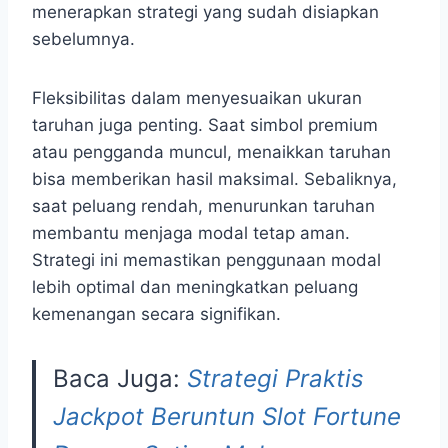
menerapkan strategi yang sudah disiapkan
sebelumnya.
Fleksibilitas dalam menyesuaikan ukuran
taruhan juga penting. Saat simbol premium
atau pengganda muncul, menaikkan taruhan
bisa memberikan hasil maksimal. Sebaliknya,
saat peluang rendah, menurunkan taruhan
membantu menjaga modal tetap aman.
Strategi ini memastikan penggunaan modal
lebih optimal dan meningkatkan peluang
kemenangan secara signifikan.
Baca Juga:
Strategi Praktis
Jackpot Beruntun Slot Fortune