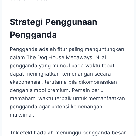
Strategi Penggunaan
Pengganda
Pengganda adalah fitur paling menguntungkan
dalam The Dog House Megaways. Nilai
pengganda yang muncul pada waktu tepat
dapat meningkatkan kemenangan secara
eksponensial, terutama bila dikombinasikan
dengan simbol premium. Pemain perlu
memahami waktu terbaik untuk memanfaatkan
pengganda agar potensi kemenangan
maksimal.
Trik efektif adalah menunggu pengganda besar