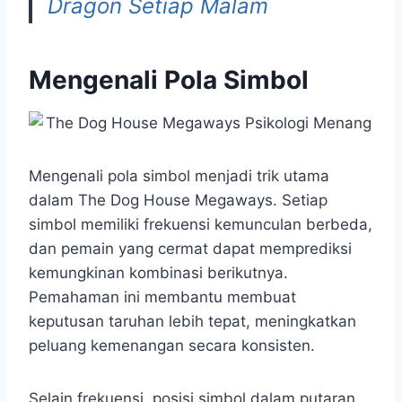
Dragon Setiap Malam
Mengenali Pola Simbol
Mengenali pola simbol menjadi trik utama
dalam The Dog House Megaways. Setiap
simbol memiliki frekuensi kemunculan berbeda,
dan pemain yang cermat dapat memprediksi
kemungkinan kombinasi berikutnya.
Pemahaman ini membantu membuat
keputusan taruhan lebih tepat, meningkatkan
peluang kemenangan secara konsisten.
Selain frekuensi, posisi simbol dalam putaran