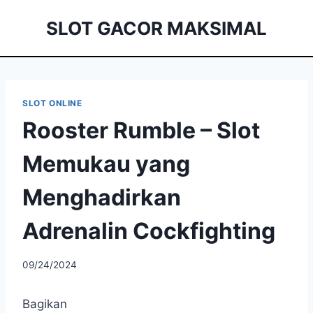
Skip
SLOT GACOR MAKSIMAL
to
content
SLOT ONLINE
Rooster Rumble – Slot
Memukau yang
Menghadirkan
Adrenalin Cockfighting
09/24/2024
Bagikan