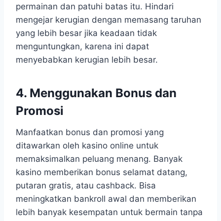
permainan dan patuhi batas itu. Hindari
mengejar kerugian dengan memasang taruhan
yang lebih besar jika keadaan tidak
menguntungkan, karena ini dapat
menyebabkan kerugian lebih besar.
4. Menggunakan Bonus dan
Promosi
Manfaatkan bonus dan promosi yang
ditawarkan oleh kasino online untuk
memaksimalkan peluang menang. Banyak
kasino memberikan bonus selamat datang,
putaran gratis, atau cashback. Bisa
meningkatkan bankroll awal dan memberikan
lebih banyak kesempatan untuk bermain tanpa