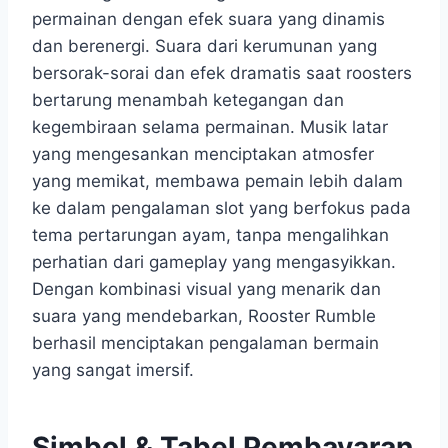
permainan dengan efek suara yang dinamis
dan berenergi. Suara dari kerumunan yang
bersorak-sorai dan efek dramatis saat roosters
bertarung menambah ketegangan dan
kegembiraan selama permainan. Musik latar
yang mengesankan menciptakan atmosfer
yang memikat, membawa pemain lebih dalam
ke dalam pengalaman slot yang berfokus pada
tema pertarungan ayam, tanpa mengalihkan
perhatian dari gameplay yang mengasyikkan.
Dengan kombinasi visual yang menarik dan
suara yang mendebarkan, Rooster Rumble
berhasil menciptakan pengalaman bermain
yang sangat imersif.​
Simbol & Tabel Pembayaran