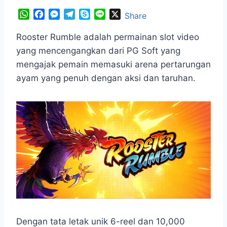
W
F
M
T
S
L
X
Share
h
a
e
e
k
i
a
c
s
l
y
n
Rooster Rumble adalah permainan slot video
t
e
s
e
p
e
yang mencengangkan dari PG Soft yang
s
b
e
g
e
mengajak pemain memasuki arena pertarungan
A
o
n
r
ayam yang penuh dengan aksi dan taruhan.
p
o
g
a
p
k
e
m
r
Dengan tata letak unik 6-reel dan 10,000