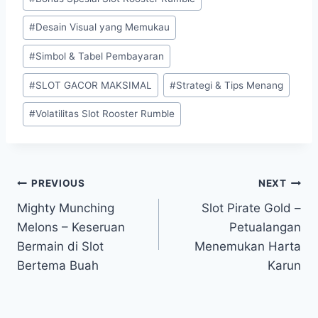
Tags:
#
Desain Visual yang Memukau
#
Simbol & Tabel Pembayaran
#
SLOT GACOR MAKSIMAL
#
Strategi & Tips Menang
#
Volatilitas Slot Rooster Rumble
Post
PREVIOUS
NEXT
Mighty Munching
Slot Pirate Gold –
navigation
Melons – Keseruan
Petualangan
Bermain di Slot
Menemukan Harta
Bertema Buah
Karun