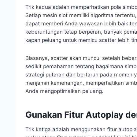
Trik kedua adalah memperhatikan pola simbo
Setiap mesin slot memiliki algoritma terten
dapat memberi Anda wawasan lebih baik ten
keberuntungan tetap berperan, banyak pema
kapan peluang untuk memicu scatter lebih tin
Biasanya, scatter akan muncul setelah bebe
sedikit pemahaman tentang bagaimana simbo
strategi putaran dan bertaruh pada momen ya
menjamin kemenangan, memperhatikan simbo
Anda mengoptimalkan peluang.
Gunakan Fitur Autoplay de
Trik ketiga adalah menggunakan fitur autop