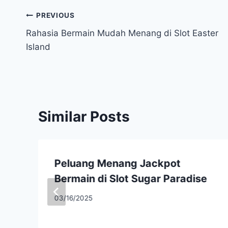
Post
PREVIOUS
Rahasia Bermain Mudah Menang di Slot Easter
navigation
Island
Similar Posts
Peluang Menang Jackpot
Bermain di Slot Sugar Paradise
03/16/2025