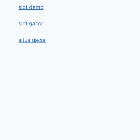
slot demo
slot gacor
situs gacor