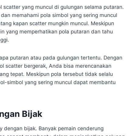
l scatter yang muncul di gulungan selama putaran.
tu, dan memahami pola simbol yang sering muncul
tang kapan scatter mungkin muncul. Meskipun
in yang memperhatikan pola putaran dan tahu
ggi.
rapa putaran atau pada gulungan tertentu. Dengan
l scatter bergerak, Anda bisa merencanakan
ng tepat. Meskipun pola tersebut tidak selalu
l-simbol yang sering muncul dapat membantu
ngan Bijak
lay dengan bijak. Banyak pemain cenderung