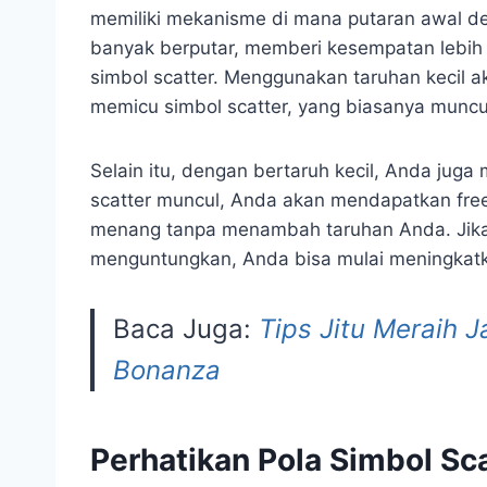
memiliki mekanisme di mana putaran awal d
banyak berputar, memberi kesempatan lebih
simbol scatter. Menggunakan taruhan kecil
memicu simbol scatter, yang biasanya muncul
Selain itu, dengan bertaruh kecil, Anda juga 
scatter muncul, Anda akan mendapatkan free
menang tanpa menambah taruhan Anda. Jika 
menguntungkan, Anda bisa mulai meningkatk
Baca Juga:
Tips Jitu Meraih 
Bonanza
Perhatikan Pola Simbol Sca