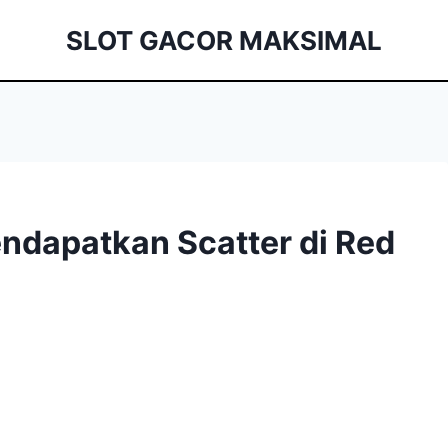
SLOT GACOR MAKSIMAL
ndapatkan Scatter di Red