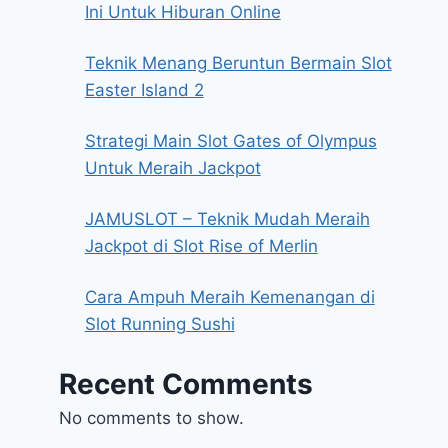
Ini Untuk Hiburan Online
Teknik Menang Beruntun Bermain Slot
Easter Island 2
Strategi Main Slot Gates of Olympus
Untuk Meraih Jackpot
JAMUSLOT – Teknik Mudah Meraih
Jackpot di Slot Rise of Merlin
Cara Ampuh Meraih Kemenangan di
Slot Running Sushi
Recent Comments
No comments to show.