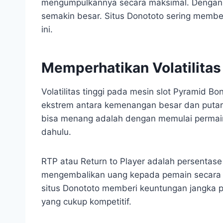
mengumpulkannya secara maksimal. Dengan b
semakin besar. Situs Donototo sering membe
ini.
Memperhatikan Volatilitas
Volatilitas tinggi pada mesin slot Pyramid Bo
ekstrem antara kemenangan besar dan putaran
bisa menang adalah dengan memulai permain
dahulu.
RTP atau Return to Player adalah persenta
mengembalikan uang kepada pemain secara ra
situs Donototo memberi keuntungan jangka p
yang cukup kompetitif.