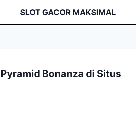
SLOT GACOR MAKSIMAL
 Pyramid Bonanza di Situs