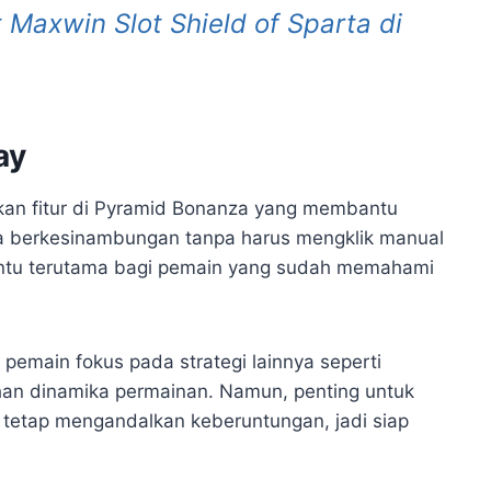
Maxwin Slot Shield of Sparta di
ay
kan fitur di Pyramid Bonanza yang membantu
a berkesinambungan tanpa harus mengklik manual
antu terutama bagi pemain yang sudah memahami
emain fokus pada strategi lainnya seperti
an dinamika permainan. Namun, penting untuk
tetap mengandalkan keberuntungan, jadi siap