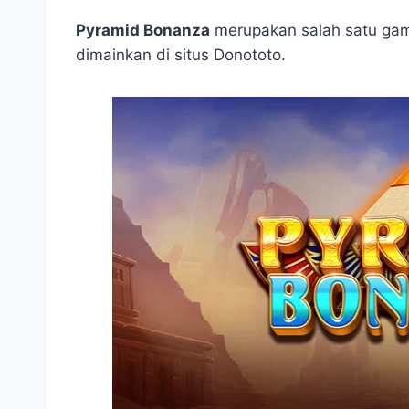
h
a
e
e
k
i
a
c
s
l
y
n
Pyramid Bonanza
merupakan salah satu gam
t
e
s
e
p
e
dimainkan di situs Donototo.
s
b
e
g
e
A
o
n
r
p
o
g
a
p
k
e
m
r