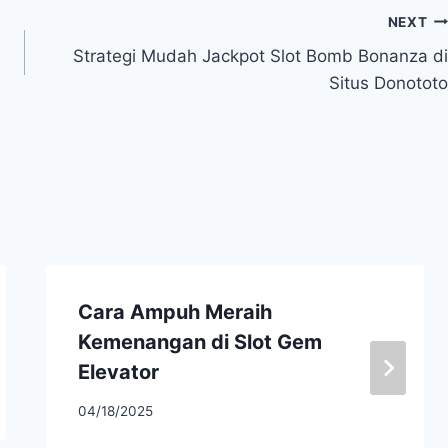
NEXT
Strategi Mudah Jackpot Slot Bomb Bonanza di
Situs Donototo
Cara Ampuh Meraih
Kemenangan di Slot Gem
Elevator
04/18/2025