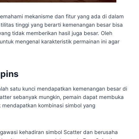
emahami mekanisme dan fitur yang ada di dalam
tilitas tinggi yang berarti kemenangan besar bisa
yang tidak memberikan hasil juga besar. Oleh
untuk mengenal karakteristik permainan ini agar
Spins
 salah satu kunci mendapatkan kemenangan besar di
atter sebanyak mungkin, pemain dapat membuka
uk mendapatkan kombinasi simbol yang
engawasi kehadiran simbol Scatter dan berusaha