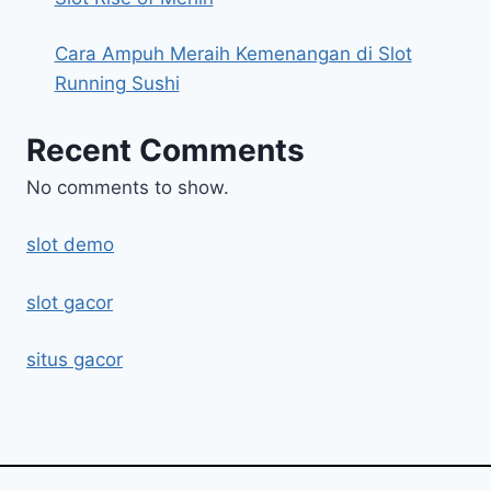
Cara Ampuh Meraih Kemenangan di Slot
Running Sushi
Recent Comments
No comments to show.
slot demo
slot gacor
situs gacor