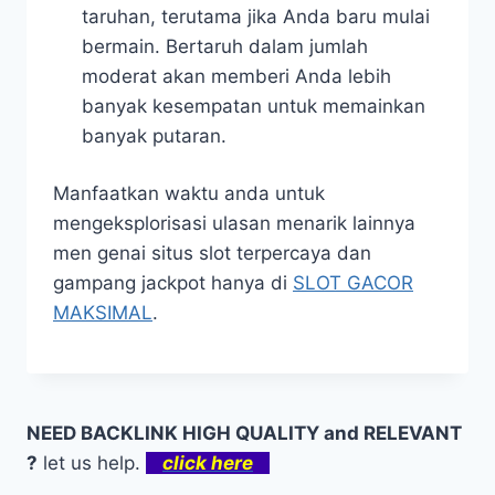
taruhan, terutama jika Anda baru mulai
bermain. Bertaruh dalam jumlah
moderat akan memberi Anda lebih
banyak kesempatan untuk memainkan
banyak putaran.
Manfaatkan waktu anda untuk
mengeksplorisasi ulasan menarik lainnya
men genai situs slot terpercaya dan
gampang jackpot hanya di
SLOT GACOR
MAKSIMAL
.
NEED BACKLINK HIGH QUALITY and RELEVANT
?
let us help.
click here