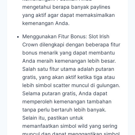
mengetahui berapa banyak paylines
yang aktif agar dapat memaksimalkan
kemenangan Anda.
Menggunakan Fitur Bonus: Slot Irish
Crown dilengkapi dengan beberapa fitur
bonus menarik yang dapat membantu
Anda meraih kemenangan lebih besar.
Salah satu fitur utama adalah putaran
gratis, yang akan aktif ketika tiga atau
lebih simbol scatter muncul di gulungan.
Selama putaran gratis, Anda dapat
memperoleh kemenangan tambahan
tanpa perlu bertaruh lebih banyak.
Selain itu, pastikan untuk
memanfaatkan simbol wild yang sering
muncul dan dapat menggantikan simbol