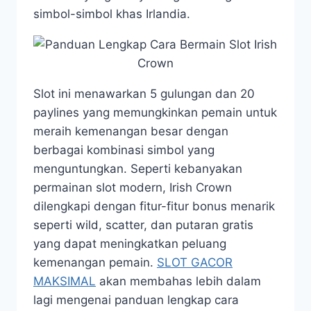
simbol-simbol khas Irlandia.
Slot ini menawarkan 5 gulungan dan 20
paylines yang memungkinkan pemain untuk
meraih kemenangan besar dengan
berbagai kombinasi simbol yang
menguntungkan. Seperti kebanyakan
permainan slot modern, Irish Crown
dilengkapi dengan fitur-fitur bonus menarik
seperti wild, scatter, dan putaran gratis
yang dapat meningkatkan peluang
kemenangan pemain.
SLOT GACOR
MAKSIMAL
akan membahas lebih dalam
lagi mengenai panduan lengkap cara