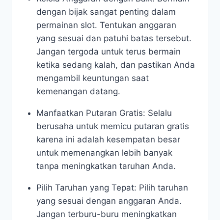
dengan bijak sangat penting dalam
permainan slot. Tentukan anggaran
yang sesuai dan patuhi batas tersebut.
Jangan tergoda untuk terus bermain
ketika sedang kalah, dan pastikan Anda
mengambil keuntungan saat
kemenangan datang.
Manfaatkan Putaran Gratis: Selalu
berusaha untuk memicu putaran gratis
karena ini adalah kesempatan besar
untuk memenangkan lebih banyak
tanpa meningkatkan taruhan Anda.
Pilih Taruhan yang Tepat: Pilih taruhan
yang sesuai dengan anggaran Anda.
Jangan terburu-buru meningkatkan