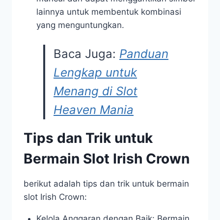
lainnya untuk membentuk kombinasi
yang menguntungkan.
Baca Juga:
Panduan
Lengkap untuk
Menang di Slot
Heaven Mania
Tips dan Trik untuk
Bermain Slot Irish Crown
berikut adalah tips dan trik untuk bermain
slot Irish Crown:
Kelola Anggaran dengan Baik: Bermain