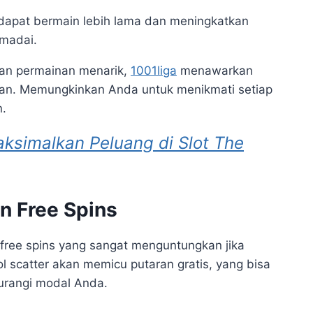
dapat bermain lebih lama dan meningkatkan
madai.
han permainan menarik,
1001liga
menawarkan
kan. Memungkinkan Anda untuk menikmati setiap
.
simalkan Peluang di Slot The
n Free Spins
free spins yang sangat menguntungkan jika
 scatter akan memicu putaran gratis, yang bisa
rangi modal Anda.