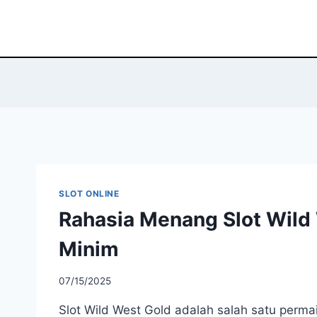
Skip
to
content
SLOT ONLINE
Rahasia Menang Slot Wild
Minim
07/15/2025
Slot Wild West Gold adalah salah satu permain