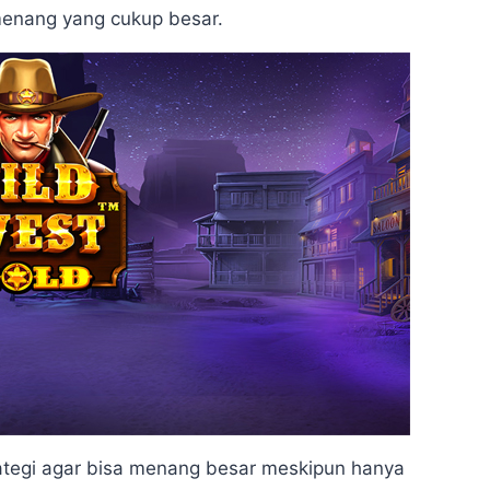
menang yang cukup besar.
rategi agar bisa menang besar meskipun hanya