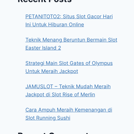
PETANITOTO2: Situs Slot Gacor Hari
Ini Untuk Hiburan Online
Teknik Menang Beruntun Bermain Slot
Easter Island 2
Strategi Main Slot Gates of Olympus
Untuk Meraih Jackpot
JAMUSLOT – Teknik Mudah Meraih
Jackpot di Slot Rise of Merlin
Cara Ampuh Meraih Kemenangan di
Slot Running Sushi