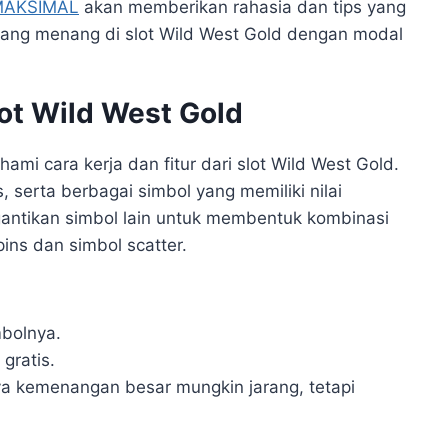
MAKSIMAL
akan memberikan rahasia dan tips yang
uang menang di slot Wild West Gold dengan modal
lot Wild West Gold
mi cara kerja dan fitur dari slot Wild West Gold.
, serta berbagai simbol yang memiliki nilai
antikan simbol lain untuk membentuk kombinasi
pins dan simbol scatter.
mbolnya.
gratis.
nya kemenangan besar mungkin jarang, tetapi