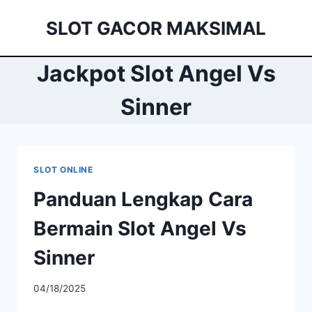
Skip
SLOT GACOR MAKSIMAL
to
content
Jackpot Slot Angel Vs
Sinner
SLOT ONLINE
Panduan Lengkap Cara
Bermain Slot Angel Vs
Sinner
04/18/2025