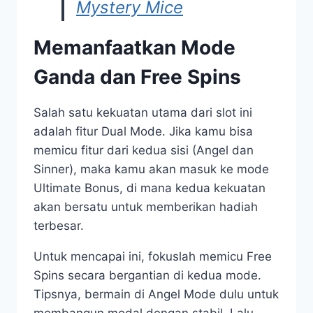
Mystery Mice
Memanfaatkan Mode
Ganda dan Free Spins
Salah satu kekuatan utama dari slot ini
adalah fitur Dual Mode. Jika kamu bisa
memicu fitur dari kedua sisi (Angel dan
Sinner), maka kamu akan masuk ke mode
Ultimate Bonus, di mana kedua kekuatan
akan bersatu untuk memberikan hadiah
terbesar.
Untuk mencapai ini, fokuslah memicu Free
Spins secara bergantian di kedua mode.
Tipsnya, bermain di Angel Mode dulu untuk
membangun modal dengan stabil. Lalu