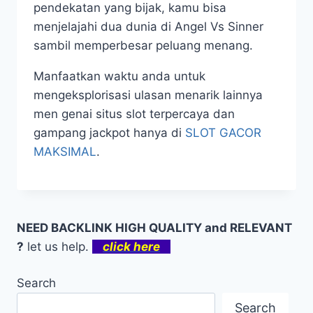
pendekatan yang bijak, kamu bisa
menjelajahi dua dunia di Angel Vs Sinner
sambil memperbesar peluang menang.
Manfaatkan waktu anda untuk
mengeksplorisasi ulasan menarik lainnya
men genai situs slot terpercaya dan
gampang jackpot hanya di
SLOT GACOR
MAKSIMAL
.
NEED BACKLINK HIGH QUALITY and RELEVANT
?
let us help.
click here
Search
Search