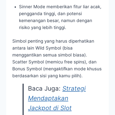
Sinner Mode memberikan fitur liar acak,
pengganda tinggi, dan potensi
kemenangan besar, namun dengan
risiko yang lebih tinggi.
Simbol penting yang harus diperhatikan
antara lain Wild Symbol (bisa
menggantikan semua simbol biasa).
Scatter Symbol (memicu free spins), dan
Bonus Symbol (mengaktifkan mode khusus
berdasarkan sisi yang kamu pilih).
Baca Juga:
Strategi
Mendaptakan
Jackpot di Slot