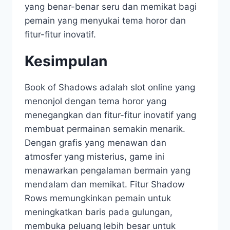
yang benar-benar seru dan memikat bagi
pemain yang menyukai tema horor dan
fitur-fitur inovatif.
Kesimpulan
Book of Shadows adalah slot online yang
menonjol dengan tema horor yang
menegangkan dan fitur-fitur inovatif yang
membuat permainan semakin menarik.
Dengan grafis yang menawan dan
atmosfer yang misterius, game ini
menawarkan pengalaman bermain yang
mendalam dan memikat. Fitur Shadow
Rows memungkinkan pemain untuk
meningkatkan baris pada gulungan,
membuka peluang lebih besar untuk