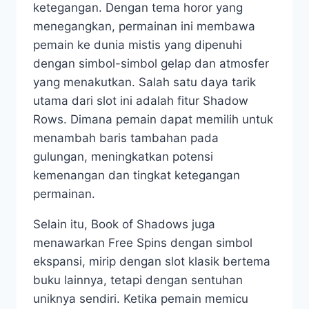
ketegangan. Dengan tema horor yang
menegangkan, permainan ini membawa
pemain ke dunia mistis yang dipenuhi
dengan simbol-simbol gelap dan atmosfer
yang menakutkan. Salah satu daya tarik
utama dari slot ini adalah fitur Shadow
Rows. Dimana pemain dapat memilih untuk
menambah baris tambahan pada
gulungan, meningkatkan potensi
kemenangan dan tingkat ketegangan
permainan.
Selain itu, Book of Shadows juga
menawarkan Free Spins dengan simbol
ekspansi, mirip dengan slot klasik bertema
buku lainnya, tetapi dengan sentuhan
uniknya sendiri. Ketika pemain memicu