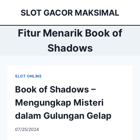
Skip
SLOT GACOR MAKSIMAL
to
content
Fitur Menarik Book of
Shadows
SLOT ONLINE
Book of Shadows –
Mengungkap Misteri
dalam Gulungan Gelap
07/25/2024