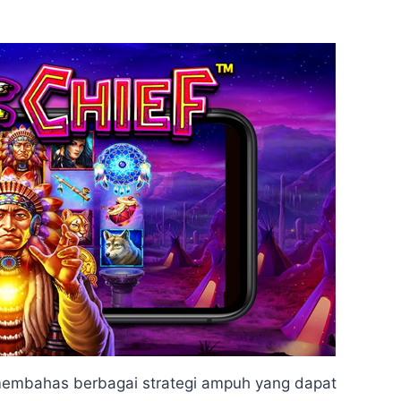
embahas berbagai strategi ampuh yang dapat