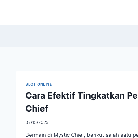
Skip
to
content
SLOT ONLINE
Cara Efektif Tingkatkan P
Chief
07/15/2025
Bermain di Mystic Chief, berikut salah satu