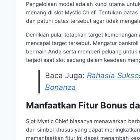
Pengelolaan modal adalah kunci utama untu
menang di slot Mystic Chief. Tentukan bata
dan patuhi batas tersebut agar tidak mengal
Demikian pula, tetapkan target kemenangan ag
mencapai target tersebut. Mengatur bankroll
bermain Anda serta memberi peluang untu
terjadi saat slot sedang dalam keadaan men
Baca Juga:
Rahasia Sukse
Bonanza
Manfaatkan Fitur Bonus da
Slot Mystic Chief biasanya menawarkan berbaga
dan simbol khusus yang dapat meningkatka
memanfaatkan fitur ini dapat menambah k