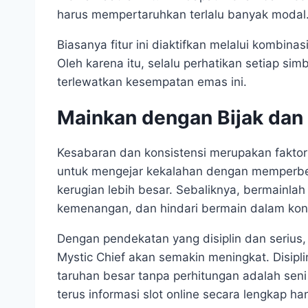
harus mempertaruhkan terlalu banyak modal
Biasanya fitur ini diaktifkan melalui kombinas
Oleh karena itu, selalu perhatikan setiap sim
terlewatkan kesempatan emas ini.
Mainkan dengan Bijak dan
Kesabaran dan konsistensi merupakan faktor 
untuk mengejar kekalahan dengan memperbes
kerugian lebih besar. Sebaliknya, bermainl
kemenangan, dan hindari bermain dalam kondi
Dengan pendekatan yang disiplin dan seriu
Mystic Chief akan semakin meningkat. Disip
taruhan besar tanpa perhitungan adalah seni 
terus informasi slot online secara lengkap ha