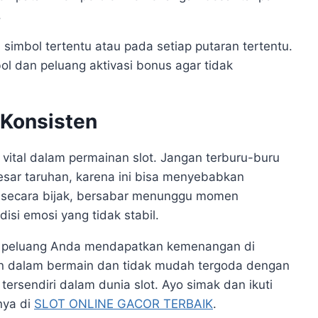
.
i simbol tertentu atau pada setiap putaran tertentu.
bol dan peluang aktivasi bonus agar tidak
 Konsisten
vital dalam permainan slot. Jangan terburu-buru
ar taruhan, karena ini bisa menyebabkan
ah secara bijak, bersabar menunggu momen
si emosi yang tidak stabil.
s, peluang Anda mendapatkan kemenangan di
lin dalam bermain dan tidak mudah tergoda dengan
tersendiri dalam dunia slot. Ayo simak dan ikuti
nya di
SLOT ONLINE GACOR TERBAIK
.