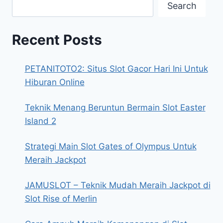
Search
Recent Posts
PETANITOTO2: Situs Slot Gacor Hari Ini Untuk
Hiburan Online
Teknik Menang Beruntun Bermain Slot Easter
Island 2
Strategi Main Slot Gates of Olympus Untuk
Meraih Jackpot
JAMUSLOT – Teknik Mudah Meraih Jackpot di
Slot Rise of Merlin