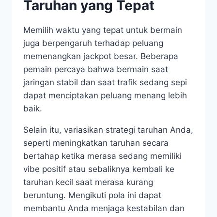
Taruhan yang Tepat
Memilih waktu yang tepat untuk bermain
juga berpengaruh terhadap peluang
memenangkan jackpot besar. Beberapa
pemain percaya bahwa bermain saat
jaringan stabil dan saat trafik sedang sepi
dapat menciptakan peluang menang lebih
baik.
Selain itu, variasikan strategi taruhan Anda,
seperti meningkatkan taruhan secara
bertahap ketika merasa sedang memiliki
vibe positif atau sebaliknya kembali ke
taruhan kecil saat merasa kurang
beruntung. Mengikuti pola ini dapat
membantu Anda menjaga kestabilan dan