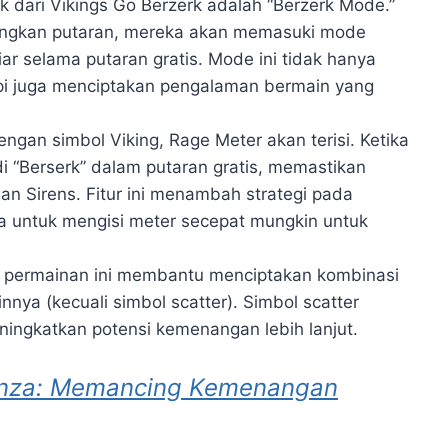
ik dari Vikings Go Berzerk adalah “Berzerk Mode.”
nangkan putaran, mereka akan memasuki mode
ar selama putaran gratis. Mode ini tidak hanya
i juga menciptakan pengalaman bermain yang
ngan simbol Viking, Rage Meter akan terisi. Ketika
i “Berserk” dalam putaran gratis, memastikan
 Sirens. Fitur ini menambah strategi pada
 untuk mengisi meter secepat mungkin untuk
am permainan ini membantu menciptakan kombinasi
ya (kecuali simbol scatter). Simbol scatter
ningkatkan potensi kemenangan lebih lanjut.
anza: Memancing Kemenangan