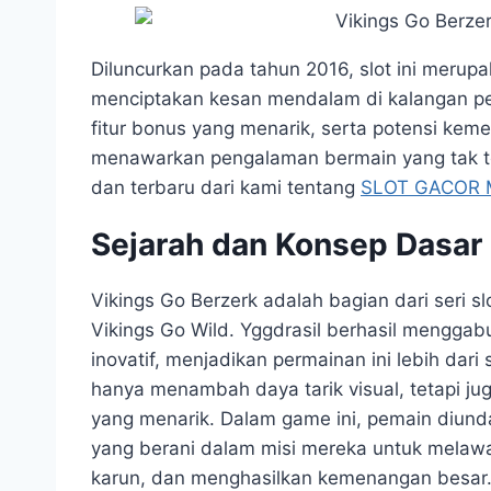
Diluncurkan pada tahun 2016, slot ini merupa
menciptakan kesan mendalam di kalangan pe
fitur bonus yang menarik, serta potensi keme
menawarkan pengalaman bermain yang tak ter
dan terbaru dari kami tentang
SLOT GACOR 
Sejarah dan Konsep Dasar
Vikings Go Berzerk adalah bagian dari seri s
Vikings Go Wild. Yggdrasil berhasil mengga
inovatif, menjadikan permainan ini lebih dari
hanya menambah daya tarik visual, tetapi ju
yang menarik. Dalam game ini, pemain diun
yang berani dalam misi mereka untuk mela
karun, dan menghasilkan kemenangan besar