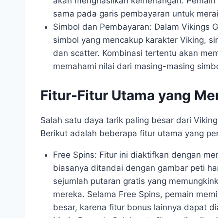
akan menghasilkan kemenangan. Pemain p
sama pada garis pembayaran untuk mera
Simbol dan Pembayaran: Dalam Vikings 
simbol yang mencakup karakter Viking, sim
dan scatter. Kombinasi tertentu akan m
memahami nilai dari masing-masing simb
Fitur-Fitur Utama yang Me
Salah satu daya tarik paling besar dari Vikin
Berikut adalah beberapa fitur utama yang pe
Free Spins: Fitur ini diaktifkan dengan me
biasanya ditandai dengan gambar peti ha
sejumlah putaran gratis yang memungkin
mereka. Selama Free Spins, pemain mem
besar, karena fitur bonus lainnya dapat di