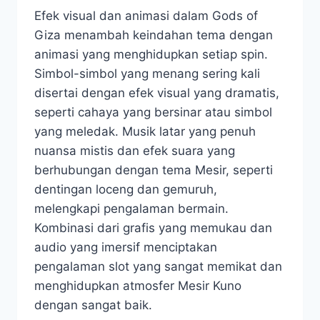
Efek visual dan animasi dalam Gods of
Giza menambah keindahan tema dengan
animasi yang menghidupkan setiap spin.
Simbol-simbol yang menang sering kali
disertai dengan efek visual yang dramatis,
seperti cahaya yang bersinar atau simbol
yang meledak. Musik latar yang penuh
nuansa mistis dan efek suara yang
berhubungan dengan tema Mesir, seperti
dentingan loceng dan gemuruh,
melengkapi pengalaman bermain.
Kombinasi dari grafis yang memukau dan
audio yang imersif menciptakan
pengalaman slot yang sangat memikat dan
menghidupkan atmosfer Mesir Kuno
dengan sangat baik.