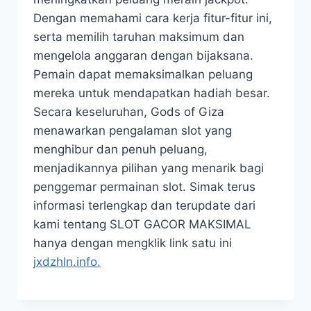
Dengan memahami cara kerja fitur-fitur ini,
serta memilih taruhan maksimum dan
mengelola anggaran dengan bijaksana.
Pemain dapat memaksimalkan peluang
mereka untuk mendapatkan hadiah besar.
Secara keseluruhan, Gods of Giza
menawarkan pengalaman slot yang
menghibur dan penuh peluang,
menjadikannya pilihan yang menarik bagi
penggemar permainan slot. Simak terus
informasi terlengkap dan terupdate dari
kami tentang SLOT GACOR MAKSIMAL
hanya dengan mengklik link satu ini
jxdzhln.info.