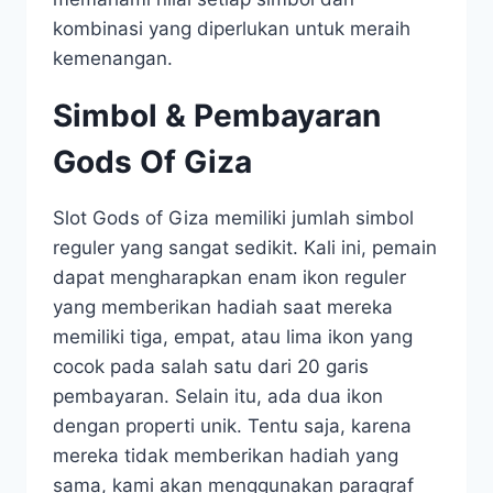
kombinasi yang diperlukan untuk meraih
kemenangan.
Simbol & Pembayaran
Gods Of Giza
Slot Gods of Giza memiliki jumlah simbol
reguler yang sangat sedikit. Kali ini, pemain
dapat mengharapkan enam ikon reguler
yang memberikan hadiah saat mereka
memiliki tiga, empat, atau lima ikon yang
cocok pada salah satu dari 20 garis
pembayaran. Selain itu, ada dua ikon
dengan properti unik. Tentu saja, karena
mereka tidak memberikan hadiah yang
sama, kami akan menggunakan paragraf