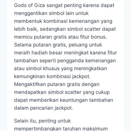
Gods of Giza sangat penting karena dapat
menggantikan simbol lain untuk
membentuk kombinasi kemenangan yang
lebih baik, sedangkan simbol scatter dapat
memicu putaran gratis atau fitur bonus.
Selama putaran gratis, peluang untuk
meraih hadiah besar meningkat karena fitur
tambahan seperti pengganda kemenangan
atau simbol khusus yang meningkatkan
kemungkinan kombinasi jackpot.
Mengaktifkan putaran gratis dengan
mendapatkan simbol scatter yang cukup
dapat memberikan keuntungan tambahan
dalam pencarian jackpot.
Selain itu, penting untuk
mempertimbangkan taruhan maksimum