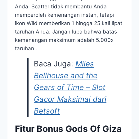
Anda.
Scatter tidak membantu Anda
memperoleh kemenangan instan, tetapi
ikon Wild memberikan 1 hingga 25 kali lipat
taruhan Anda. Jangan lupa bahwa batas
kemenangan maksimum adalah 5.000x
taruhan .
Baca Juga:
Miles
Bellhouse and the
Gears of Time – Slot
Gacor Maksimal dari
Betsoft
Fitur Bonus Gods Of Giza