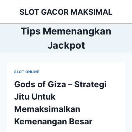
Skip
SLOT GACOR MAKSIMAL
to
content
Tips Memenangkan
Jackpot
SLOT ONLINE
Gods of Giza – Strategi
Jitu Untuk
Memaksimalkan
Kemenangan Besar