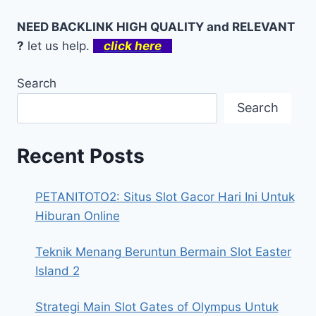
NEED BACKLINK HIGH QUALITY and RELEVANT
?
let us help.
click here
Search
Search
Recent Posts
PETANITOTO2: Situs Slot Gacor Hari Ini Untuk
Hiburan Online
Teknik Menang Beruntun Bermain Slot Easter
Island 2
Strategi Main Slot Gates of Olympus Untuk