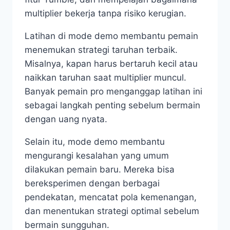
multiplier bekerja tanpa risiko kerugian.
Latihan di mode demo membantu pemain
menemukan strategi taruhan terbaik.
Misalnya, kapan harus bertaruh kecil atau
naikkan taruhan saat multiplier muncul.
Banyak pemain pro menganggap latihan ini
sebagai langkah penting sebelum bermain
dengan uang nyata.
Selain itu, mode demo membantu
mengurangi kesalahan yang umum
dilakukan pemain baru. Mereka bisa
bereksperimen dengan berbagai
pendekatan, mencatat pola kemenangan,
dan menentukan strategi optimal sebelum
bermain sungguhan.