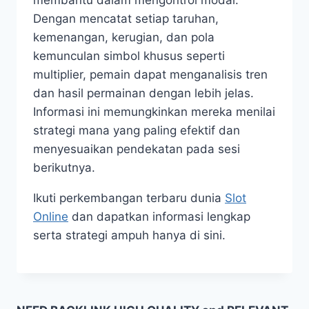
membantu dalam mengontrol modal.
Dengan mencatat setiap taruhan,
kemenangan, kerugian, dan pola
kemunculan simbol khusus seperti
multiplier, pemain dapat menganalisis tren
dan hasil permainan dengan lebih jelas.
Informasi ini memungkinkan mereka menilai
strategi mana yang paling efektif dan
menyesuaikan pendekatan pada sesi
berikutnya.
Ikuti perkembangan terbaru dunia
Slot
Online
dan dapatkan informasi lengkap
serta strategi ampuh hanya di sini.