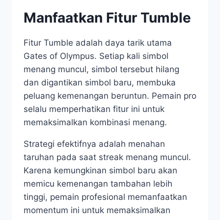
Manfaatkan Fitur Tumble
Fitur Tumble adalah daya tarik utama
Gates of Olympus. Setiap kali simbol
menang muncul, simbol tersebut hilang
dan digantikan simbol baru, membuka
peluang kemenangan beruntun. Pemain pro
selalu memperhatikan fitur ini untuk
memaksimalkan kombinasi menang.
Strategi efektifnya adalah menahan
taruhan pada saat streak menang muncul.
Karena kemungkinan simbol baru akan
memicu kemenangan tambahan lebih
tinggi, pemain profesional memanfaatkan
momentum ini untuk memaksimalkan