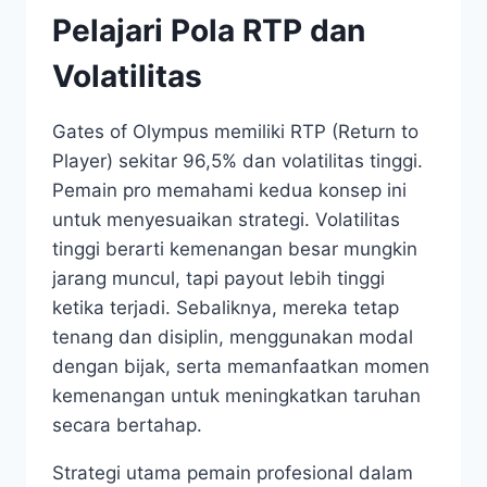
Pelajari Pola RTP dan
Volatilitas
Gates of Olympus memiliki RTP (Return to
Player) sekitar 96,5% dan volatilitas tinggi.
Pemain pro memahami kedua konsep ini
untuk menyesuaikan strategi. Volatilitas
tinggi berarti kemenangan besar mungkin
jarang muncul, tapi payout lebih tinggi
ketika terjadi. Sebaliknya, mereka tetap
tenang dan disiplin, menggunakan modal
dengan bijak, serta memanfaatkan momen
kemenangan untuk meningkatkan taruhan
secara bertahap.
Strategi utama pemain profesional dalam