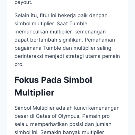
payout.
Selain itu, fitur ini bekerja baik dengan
simbol multiplier. Saat Tumble
memunculkan multiplier, kemenangan
dapat bertambah signifikan. Pemahaman
bagaimana Tumble dan multiplier saling
berinteraksi menjadi strategi utama pemain
pro.
Fokus Pada Simbol
Multiplier
Simbol Multiplier adalah kunci kemenangan
besar di Gates of Olympus. Pemain pro
selalu memperhatikan posisi dan jumlah
simbol ini. Semakin banyak multiplier