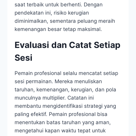
saat terbaik untuk berhenti. Dengan
pendekatan ini, risiko kerugian
diminimalkan, sementara peluang meraih
kemenangan besar tetap maksimal.
Evaluasi dan Catat Setiap
Sesi
Pemain profesional selalu mencatat setiap
sesi permainan. Mereka menuliskan
taruhan, kemenangan, kerugian, dan pola
munculnya multiplier. Catatan ini
membantu mengidentifikasi strategi yang
paling efektif. Pemain profesional bisa
menentukan batas taruhan yang aman,
mengetahui kapan waktu tepat untuk