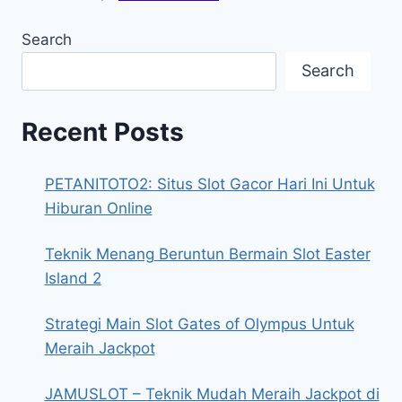
Search
Search
Recent Posts
PETANITOTO2: Situs Slot Gacor Hari Ini Untuk
Hiburan Online
Teknik Menang Beruntun Bermain Slot Easter
Island 2
Strategi Main Slot Gates of Olympus Untuk
Meraih Jackpot
JAMUSLOT – Teknik Mudah Meraih Jackpot di