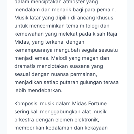
dalam menciptakan atmosfer yang
mendalam dan menarik bagi para pemain.
Musik latar yang dipilih dirancang khusus
untuk mencerminkan tema mitologi dan
kemewahan yang melekat pada kisah Raja
Midas, yang terkenal dengan
kemampuannya mengubah segala sesuatu
menjadi emas. Melodi yang megah dan
dramatis menciptakan suasana yang
sesuai dengan nuansa permainan,
menjadikan setiap putaran gulungan terasa
lebih mendebarkan.
Komposisi musik dalam Midas Fortune
sering kali menggabungkan alat musik
orkestra dengan elemen elektronik,
memberikan kedalaman dan kekayaan