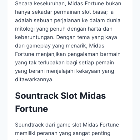
Secara keseluruhan, Midas Fortune bukan
hanya sekadar permainan slot biasa; ia
adalah sebuah perjalanan ke dalam dunia
mitologi yang penuh dengan harta dan
keberuntungan. Dengan tema yang kaya
dan gameplay yang menarik, Midas
Fortune menjanjikan pengalaman bermain
yang tak terlupakan bagi setiap pemain
yang berani menjelajahi kekayaan yang
ditawarkannya.
Sountrack Slot Midas
Fortune
Soundtrack dari game slot Midas Fortune
memiliki peranan yang sangat penting