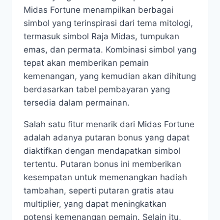
Midas Fortune menampilkan berbagai
simbol yang terinspirasi dari tema mitologi,
termasuk simbol Raja Midas, tumpukan
emas, dan permata. Kombinasi simbol yang
tepat akan memberikan pemain
kemenangan, yang kemudian akan dihitung
berdasarkan tabel pembayaran yang
tersedia dalam permainan.
Salah satu fitur menarik dari Midas Fortune
adalah adanya putaran bonus yang dapat
diaktifkan dengan mendapatkan simbol
tertentu. Putaran bonus ini memberikan
kesempatan untuk memenangkan hadiah
tambahan, seperti putaran gratis atau
multiplier, yang dapat meningkatkan
potensi kemenangan pemain. Selain itu,