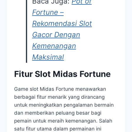
Baca Juga:
Pot of
Fortune –
Rekomendasi Slot
Gacor Dengan
Kemenangan
Maksimal
Fitur Slot Midas Fortune
Game slot Midas Fortune menawarkan
berbagai fitur menarik yang dirancang
untuk meningkatkan pengalaman bermain
dan memberikan peluang besar bagi
pemain untuk meraih kemenangan. Salah
satu fitur utama dalam permainan ini