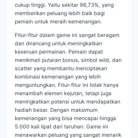
cukup tinggi. Yaitu sekitar 96,73%, yang
memberikan peluang lebih baik bagi
pemain untuk meraih kemenangan.
Fitur-fitur dalam game ini sangat beragam
dan dirancang untuk meningkatkan
keseruan permainan. Pemain dapat
menikmati putaran bonus, simbol wild, dan
scatter yang membantu menciptakan
kombinasi kemenangan yang lebih
menguntungkan. Fitur-fitur ini tidak hanya
menambah elemen kejutan, tetapi juga
meningkatkan potensi untuk mendapatkan
hadiah besar. Dengan maksimum
kemenangan yang bisa mencapai hingga
5.000 kali lipat dari taruhan. Game ini
menawarkan peluang yang sangat menarik