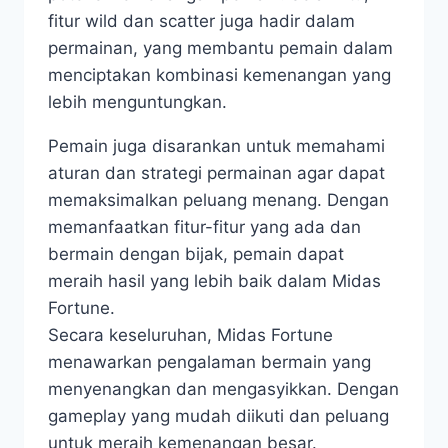
fitur wild dan scatter juga hadir dalam
permainan, yang membantu pemain dalam
menciptakan kombinasi kemenangan yang
lebih menguntungkan.
Pemain juga disarankan untuk memahami
aturan dan strategi permainan agar dapat
memaksimalkan peluang menang. Dengan
memanfaatkan fitur-fitur yang ada dan
bermain dengan bijak, pemain dapat
meraih hasil yang lebih baik dalam Midas
Fortune.
Secara keseluruhan, Midas Fortune
menawarkan pengalaman bermain yang
menyenangkan dan mengasyikkan. Dengan
gameplay yang mudah diikuti dan peluang
untuk meraih kemenangan besar.