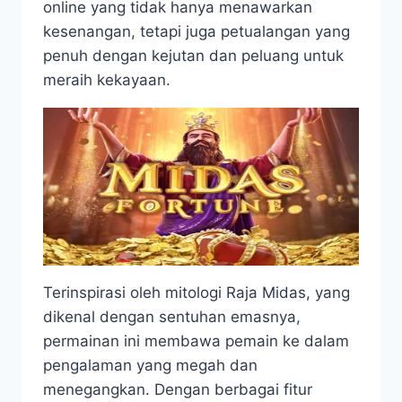
online yang tidak hanya menawarkan
kesenangan, tetapi juga petualangan yang
penuh dengan kejutan dan peluang untuk
meraih kekayaan.
Terinspirasi oleh mitologi Raja Midas, yang
dikenal dengan sentuhan emasnya,
permainan ini membawa pemain ke dalam
pengalaman yang megah dan
menegangkan. Dengan berbagai fitur