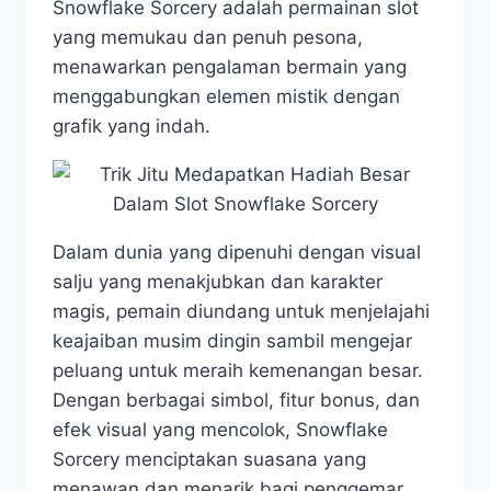
​Snowflake Sorcery adalah permainan slot
yang memukau dan penuh pesona,
menawarkan pengalaman bermain yang
menggabungkan elemen mistik dengan
grafik yang indah.​
Dalam dunia yang dipenuhi dengan visual
salju yang menakjubkan dan karakter
magis, pemain diundang untuk menjelajahi
keajaiban musim dingin sambil mengejar
peluang untuk meraih kemenangan besar.
Dengan berbagai simbol, fitur bonus, dan
efek visual yang mencolok, Snowflake
Sorcery menciptakan suasana yang
menawan dan menarik bagi penggemar