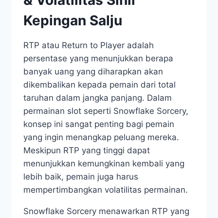
Kepingan Salju
RTP atau Return to Player adalah
persentase yang menunjukkan berapa
banyak uang yang diharapkan akan
dikembalikan kepada pemain dari total
taruhan dalam jangka panjang. Dalam
permainan slot seperti Snowflake Sorcery,
konsep ini sangat penting bagi pemain
yang ingin menangkap peluang mereka.
Meskipun RTP yang tinggi dapat
menunjukkan kemungkinan kembali yang
lebih baik, pemain juga harus
mempertimbangkan volatilitas permainan.
Snowflake Sorcery menawarkan RTP yang