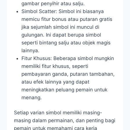
gambar penyihir atau salju.
Simbol Scatter: Simbol ini biasanya
memicu fitur bonus atau putaran gratis
jika sejumlah simbol ini muncul di
gulungan. Ini dapat berupa simbol
seperti bintang salju atau objek magis
lainnya.
Fitur Khusus: Beberapa simbol mungkin
memiliki fitur khusus, seperti
pembayaran ganda, putaran tambahan,
atau efek lainnya yang dapat
meningkatkan peluang pemain untuk
menang.
Setiap varian simbol memiliki masing-
masing dalam permainan, dan penting bagi
pemain untuk memahami cara kerja