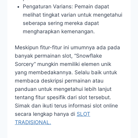
Pengaturan Varians: Pemain dapat
melihat tingkat varian untuk mengetahui
seberapa sering mereka dapat
mengharapkan kemenangan.
Meskipun fitur-fitur ini umumnya ada pada
banyak permainan slot, “Snowflake
Sorcery” mungkin memiliki elemen unik
yang membedakannya. Selalu baik untuk
membaca deskripsi permainan atau
panduan untuk mengetahui lebih lanjut
tentang fitur spesifik dari slot tersebut.
Simak dan ikuti terus informasi slot online
secara lengkap hanya di
SLOT
TRADISIONAL.