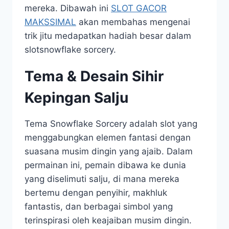
mereka. Dibawah ini
SLOT GACOR
MAKSSIMAL
akan membahas mengenai
trik jitu medapatkan hadiah besar dalam
slot​snowflake sorcery.
Tema & Desain Sihir
Kepingan Salju
Tema Snowflake Sorcery adalah slot yang
menggabungkan elemen fantasi dengan
suasana musim dingin yang ajaib. Dalam
permainan ini, pemain dibawa ke dunia
yang diselimuti salju, di mana mereka
bertemu dengan penyihir, makhluk
fantastis, dan berbagai simbol yang
terinspirasi oleh keajaiban musim dingin.