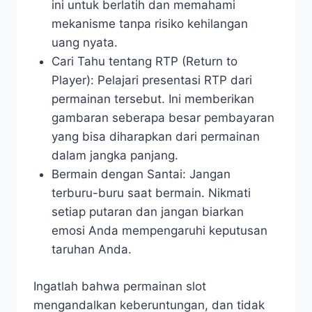
ini untuk berlatih dan memahami
mekanisme tanpa risiko kehilangan
uang nyata.
Cari Tahu tentang RTP (Return to
Player): Pelajari presentasi RTP dari
permainan tersebut. Ini memberikan
gambaran seberapa besar pembayaran
yang bisa diharapkan dari permainan
dalam jangka panjang.
Bermain dengan Santai: Jangan
terburu-buru saat bermain. Nikmati
setiap putaran dan jangan biarkan
emosi Anda mempengaruhi keputusan
taruhan Anda.
Ingatlah bahwa permainan slot
mengandalkan keberuntungan, dan tidak