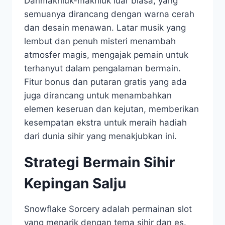
Danmakhluk-makhluk luar biasa, yang
semuanya dirancang dengan warna cerah
dan desain menawan. Latar musik yang
lembut dan penuh misteri menambah
atmosfer magis, mengajak pemain untuk
terhanyut dalam pengalaman bermain.
Fitur bonus dan putaran gratis yang ada
juga dirancang untuk menambahkan
elemen keseruan dan kejutan, memberikan
kesempatan ekstra untuk meraih hadiah
dari dunia sihir yang menakjubkan ini.
Strategi Bermain Sihir
Kepingan Salju
Snowflake Sorcery adalah permainan slot
yang menarik dengan tema sihir dan es.