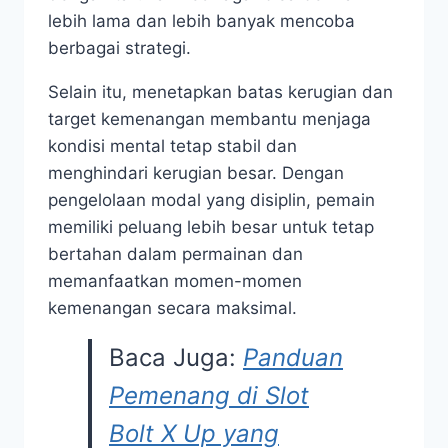
lebih lama dan lebih banyak mencoba
berbagai strategi.
Selain itu, menetapkan batas kerugian dan
target kemenangan membantu menjaga
kondisi mental tetap stabil dan
menghindari kerugian besar. Dengan
pengelolaan modal yang disiplin, pemain
memiliki peluang lebih besar untuk tetap
bertahan dalam permainan dan
memanfaatkan momen-momen
kemenangan secara maksimal.
Baca Juga:
Panduan
Pemenang di Slot
Bolt X Up yang