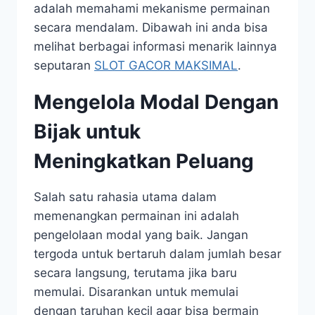
adalah memahami mekanisme permainan
secara mendalam. Dibawah ini anda bisa
melihat berbagai informasi menarik lainnya
seputaran
SLOT GACOR MAKSIMAL
.
Mengelola Modal Dengan
Bijak untuk
Meningkatkan Peluang
Salah satu rahasia utama dalam
memenangkan permainan ini adalah
pengelolaan modal yang baik. Jangan
tergoda untuk bertaruh dalam jumlah besar
secara langsung, terutama jika baru
memulai. Disarankan untuk memulai
dengan taruhan kecil agar bisa bermain