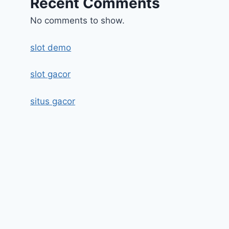
Recent Comments
No comments to show.
slot demo
slot gacor
situs gacor