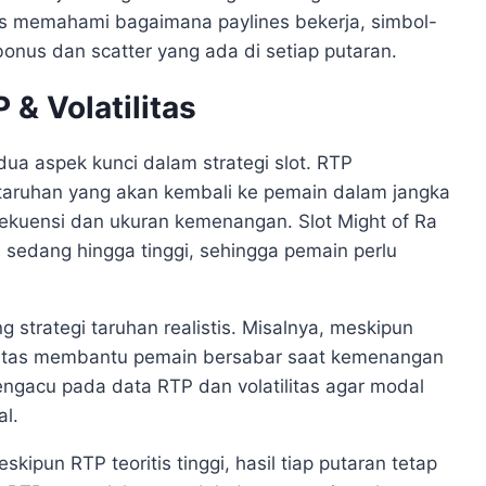
rus memahami bagaimana paylines bekerja, simbol-
bonus dan scatter yang ada di setiap putaran.
& Volatilitas
 dua aspek kunci dalam strategi slot. RTP
 taruhan yang akan kembali ke pemain dalam jangka
rekuensi dan ukuran kemenangan. Slot Might of Ra
as sedang hingga tinggi, sehingga pemain perlu
rategi taruhan realistis. Misalnya, meskipun
ilitas membantu pemain bersabar saat kemenangan
u mengacu pada data RTP dan volatilitas agar modal
al.
ipun RTP teoritis tinggi, hasil tiap putaran tetap