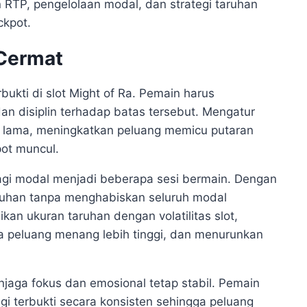
 RTP, pengelolaan modal, dan strategi taruhan
ckpot.
Cermat
ukti di slot Might of Ra. Pemain harus
 disiplin terhadap batas tersebut. Mengatur
 lama, meningkatkan peluang memicu putaran
ot muncul.
agi modal menjadi beberapa sesi bermain. Dengan
aruhan tanpa menghabiskan seluruh modal
an ukuran taruhan dengan volatilitas slot,
a peluang menang lebih tinggi, dan menurunkan
ga fokus dan emosional tetap stabil. Pemain
gi terbukti secara konsisten sehingga peluang