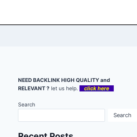
NEED BACKLINK HIGH QUALITY and
RELEVANT ?
let us help.
click here
Search
Search
Recent Posts