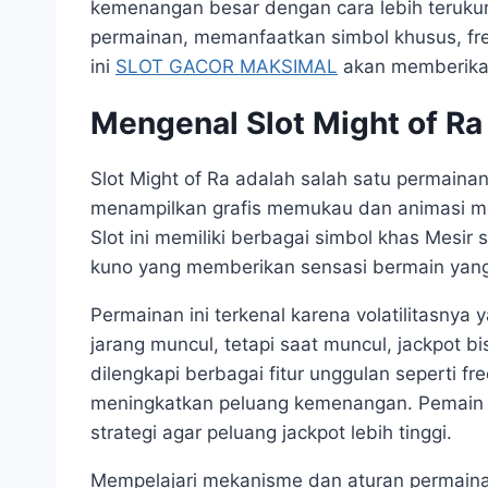
kemenangan besar dengan cara lebih teruku
permainan, memanfaatkan simbol khusus, fre
ini
SLOT GACOR MAKSIMAL
akan memberikan
Mengenal Slot Might of Ra
Slot Might of Ra adalah salah satu permaina
menampilkan grafis memukau dan animasi me
Slot ini memiliki berbagai simbol khas Mesir
kuno yang memberikan sensasi bermain yang
Permainan ini terkenal karena volatilitasnya
jarang muncul, tetapi saat muncul, jackpot bis
dilengkapi berbagai fitur unggulan seperti fre
meningkatkan peluang kemenangan. Pemain 
strategi agar peluang jackpot lebih tinggi.
Mempelajari mekanisme dan aturan permainan