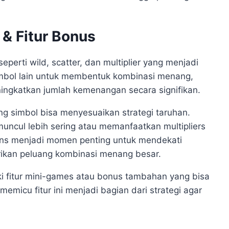
& Fitur Bonus
perti wild, scatter, dan multiplier yang menjadi
simbol lain untuk membentuk kombinasi menang,
eningkatkan jumlah kemenangan secara signifikan.
 simbol bisa menyesuaikan strategi taruhan.
muncul lebih sering atau memanfaatkan multipliers
ns menjadi momen penting untuk mendekati
erikan peluang kombinasi menang besar.
iki fitur mini-games atau bonus tambahan yang bisa
icu fitur ini menjadi bagian dari strategi agar