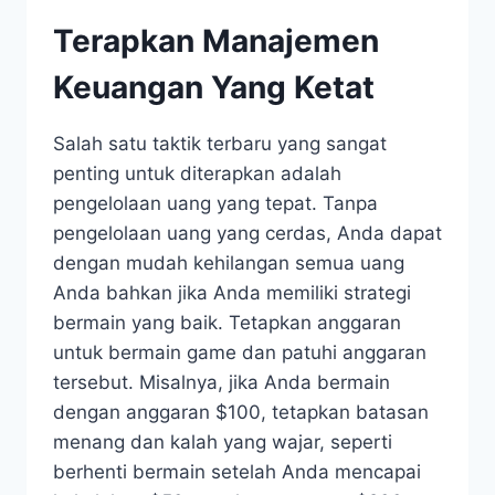
Terapkan Manajemen
Keuangan Yang Ketat
Salah satu taktik terbaru yang sangat
penting untuk diterapkan adalah
pengelolaan uang yang tepat. Tanpa
pengelolaan uang yang cerdas, Anda dapat
dengan mudah kehilangan semua uang
Anda bahkan jika Anda memiliki strategi
bermain yang baik. Tetapkan anggaran
untuk bermain game dan patuhi anggaran
tersebut. Misalnya, jika Anda bermain
dengan anggaran $100, tetapkan batasan
menang dan kalah yang wajar, seperti
berhenti bermain setelah Anda mencapai