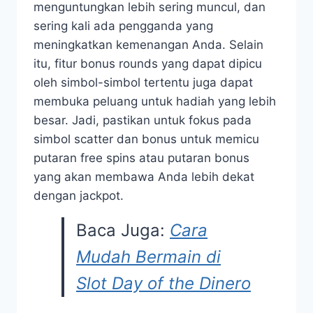
menguntungkan lebih sering muncul, dan
sering kali ada pengganda yang
meningkatkan kemenangan Anda. Selain
itu, fitur bonus rounds yang dapat dipicu
oleh simbol-simbol tertentu juga dapat
membuka peluang untuk hadiah yang lebih
besar. Jadi, pastikan untuk fokus pada
simbol scatter dan bonus untuk memicu
putaran free spins atau putaran bonus
yang akan membawa Anda lebih dekat
dengan jackpot.
Baca Juga:
Cara
Mudah Bermain di
Slot Day of the Dinero