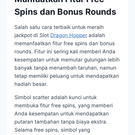
Spins dan Bonus Rounds
Salah satu cara terbaik untuk meraih
jackpot di Slot
Dragon Hopper
adalah
memanfaatkan fitur free spins dan bonus
rounds. Fitur ini sering kali memberi Anda
kesempatan untuk memutar gulungan lebih
banyak tanpa menambah taruhan, namun
tetap memiliki peluang untuk mendapatkan
hadiah besar.
Simbol scatter adalah kunci untuk
membuka fitur free spins, yang memberi
Anda kesempatan untuk mendapatkan
putaran tambahan tanpa biaya ekstra.
Selama free spins, simbol yang