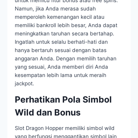
untuk memicu fitur bonus atau free spins.
Namun, jika Anda merasa sudah
memperoleh kemenangan kecil atau
memiliki bankroll lebih besar, Anda dapat
meningkatkan taruhan secara bertahap.
Ingatlah untuk selalu berhati-hati dan
hanya bertaruh sesuai dengan batas
anggaran Anda. Dengan memilih taruhan
yang sesuai, Anda memberi diri Anda
kesempatan lebih lama untuk meraih
jackpot.
Perhatikan Pola Simbol
Wild dan Bonus
Slot Dragon Hopper memiliki simbol wild
yang berfungsi menggantikan simbol lain