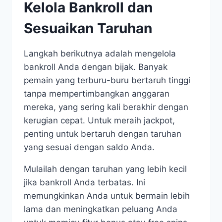
Kelola Bankroll dan
Sesuaikan Taruhan
Langkah berikutnya adalah mengelola
bankroll Anda dengan bijak. Banyak
pemain yang terburu-buru bertaruh tinggi
tanpa mempertimbangkan anggaran
mereka, yang sering kali berakhir dengan
kerugian cepat. Untuk meraih jackpot,
penting untuk bertaruh dengan taruhan
yang sesuai dengan saldo Anda.
Mulailah dengan taruhan yang lebih kecil
jika bankroll Anda terbatas. Ini
memungkinkan Anda untuk bermain lebih
lama dan meningkatkan peluang Anda