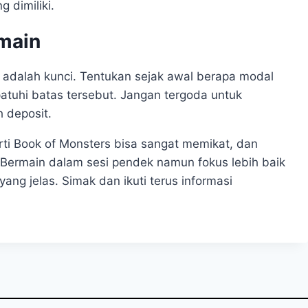
 dimiliki.
main
 adalah kunci. Tentukan sejak awal berapa modal
atuhi batas tersebut. Jangan tergoda untuk
 deposit.
rti Book of Monsters bisa sangat memikat, dan
 Bermain dalam sesi pendek namun fokus lebih baik
yang jelas. Simak dan ikuti terus informasi