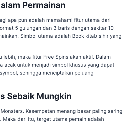
 dalam Permainan
gi apa pun adalah memahami fitur utama dari
 format 5 gulungan dan 3 baris dengan sekitar 10
mainkan. Simbol utama adalah Book kitab sihir yang
lebih, maka fitur Free Spins akan aktif. Dalam
ara acak untuk menjadi simbol khusus yang dapat
ymbol, sehingga menciptakan peluang
ns Sebaik Mungkin
f Monsters. Kesempatan menang besar paling sering
. Maka dari itu, target utama pemain adalah