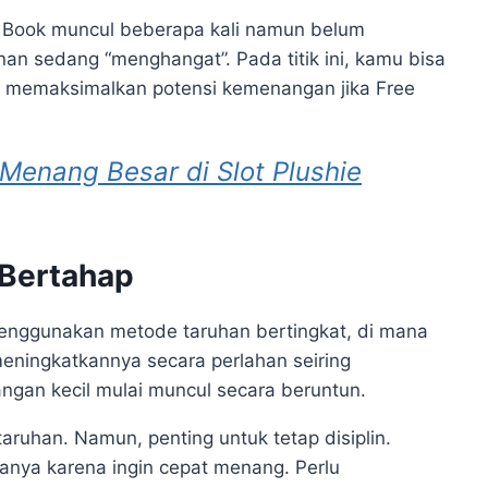
l Book muncul beberapa kali namun belum
nan sedang “menghangat”. Pada titik ini, kamu bisa
uk memaksimalkan potensi kemenangan jika Free
Menang Besar di Slot Plushie
 Bertahap
ah menggunakan metode taruhan bertingkat, di mana
ningkatkannya secara perlahan seiring
ngan kecil mulai muncul secara beruntun.
 taruhan. Namun, penting untuk tetap disiplin.
nya karena ingin cepat menang. Perlu