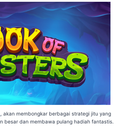
L
, akan membongkar berbagai strategi jitu yang
n besar dan membawa pulang hadiah fantastis.