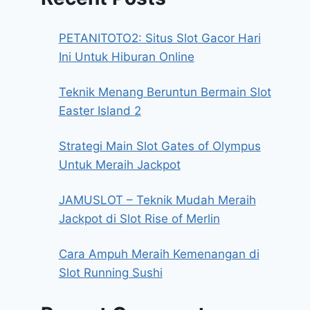
PETANITOTO2: Situs Slot Gacor Hari
Ini Untuk Hiburan Online
Teknik Menang Beruntun Bermain Slot
Easter Island 2
Strategi Main Slot Gates of Olympus
Untuk Meraih Jackpot
JAMUSLOT – Teknik Mudah Meraih
Jackpot di Slot Rise of Merlin
Cara Ampuh Meraih Kemenangan di
Slot Running Sushi