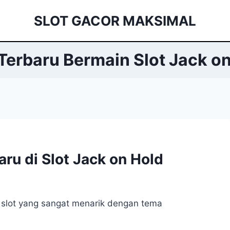
SLOT GACOR MAKSIMAL
Terbaru Bermain Slot Jack o
ru di Slot Jack on Hold
 slot yang sangat menarik dengan tema