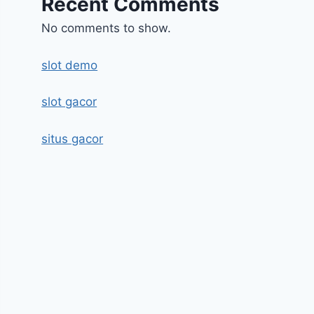
Recent Comments
No comments to show.
slot demo
slot gacor
situs gacor