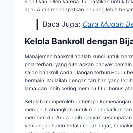
signifikan. Oleh karena itu, pastikan untuk f
agar Anda mendapatkan peluang lebih besar
Baca Juga:
Cara Mudah Ber
Kelola Bankroll dengan Bij
Manajemen bankroll adalah kunci untuk berma
pola terbaru yang diterapkan banyak pemain
saldo bankroll Anda. Jangan terburu-buru be
bermain. Mulailah dengan taruhan yang lebi
lama dan lebih sering memicu fitur bonus ata
Setelah memperoleh beberapa kemenangan ke
mempertimbangkan untuk meningkatkan taruh
memberi diri Anda lebih banyak kesempatan u
kehilangan saldo terlalu cepat. Ingat, sema