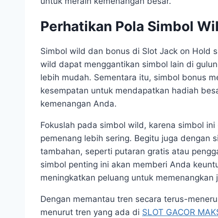
untuk meraih kemenangan besar.
Perhatikan Pola Simbol Wi
Simbol wild dan bonus di Slot Jack on Hold
wild dapat menggantikan simbol lain di gu
lebih mudah. Sementara itu, simbol bonus m
kesempatan untuk mendapatkan hadiah besa
kemenangan Anda.
Fokuslah pada simbol wild, karena simbol 
pemenang lebih sering. Begitu juga dengan 
tambahan, seperti putaran gratis atau pen
simbol penting ini akan memberi Anda keun
meningkatkan peluang untuk memenangkan j
Dengan memantau tren secara terus-menerus
menurut tren yang ada di
SLOT GACOR MAK