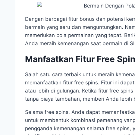
Dengan berbagai fitur bonus dan potensi k
bermain yang seru dan menguntungkan. Nam
memerlukan pola permainan yang tepat. Beri
Anda meraih kemenangan saat bermain di Slo
Manfaatkan Fitur Free Spi
Salah satu cara terbaik untuk meraih kemena
memanfaatkan fitur free spins. Fitur ini dap
atau lebih di gulungan. Ketika fitur free spi
tanpa biaya tambahan, memberi Anda lebih 
Selama free spins, Anda dapat memanfaatkan
untuk membentuk kombinasi pemenang yang
pengganda kemenangan selama free spins, 