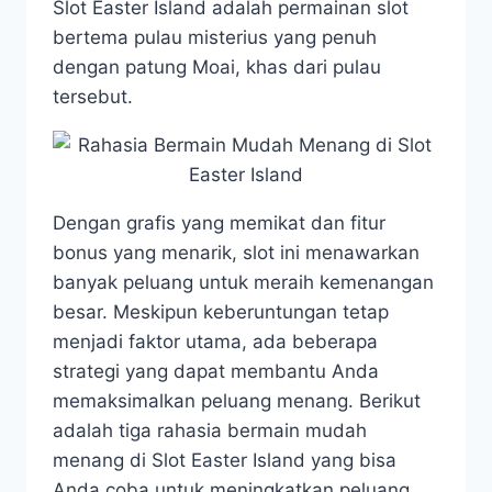
Slot Easter Island adalah permainan slot
bertema pulau misterius yang penuh
dengan patung Moai, khas dari pulau
tersebut.
Dengan grafis yang memikat dan fitur
bonus yang menarik, slot ini menawarkan
banyak peluang untuk meraih kemenangan
besar. Meskipun keberuntungan tetap
menjadi faktor utama, ada beberapa
strategi yang dapat membantu Anda
memaksimalkan peluang menang. Berikut
adalah tiga rahasia bermain mudah
menang di Slot Easter Island yang bisa
Anda coba untuk meningkatkan peluang