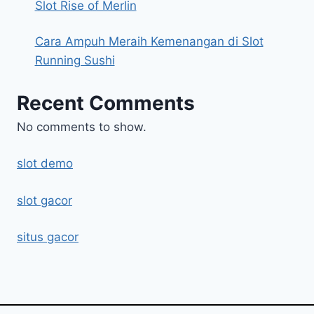
Slot Rise of Merlin
Cara Ampuh Meraih Kemenangan di Slot
Running Sushi
Recent Comments
No comments to show.
slot demo
slot gacor
situs gacor