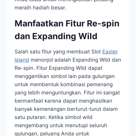
meraih hadiah besar.
Manfaatkan Fitur Re-spin
dan Expanding Wild
Salah satu fitur yang membuat Slot
Easter
Island
menonjol adalah Expanding Wild dan
Re-spin. Fitur Expanding Wild dapat
menggantikan simbol lain pada gulungan
untuk membentuk kombinasi pemenang
yang lebih menguntungkan. Fitur ini sangat
bermanfaat karena dapat menghasilkan
banyak kemenangan berturut-turut dalam
satu putaran. Ketika simbol wild
mengembang untuk menutupi seluruh
gulungan, peluang Anda untuk