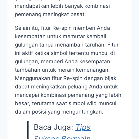
mendapatkan lebih banyak kombinasi
pemenang meningkat pesat.
Selain itu, fitur Re-spin memberi Anda
kesempatan untuk memutar kembali
gulungan tanpa menambah taruhan. Fitur
ini aktif ketika simbol tertentu muncul di
gulungan, memberi Anda kesempatan
tambahan untuk meraih kemenangan.
Menggunakan fitur Re-spin dengan bijak
dapat meningkatkan peluang Anda untuk
mencapai kombinasi pemenang yang lebih
besar, terutama saat simbol wild muncul
dalam posisi yang menguntungkan.
Baca Juga:
Tips
Sukses Bermain