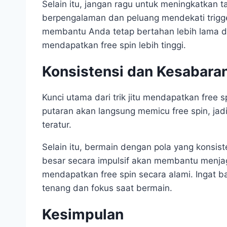
Selain itu, jangan ragu untuk meningkatkan 
berpengalaman dan peluang mendekati trigg
membantu Anda tetap bertahan lebih lama da
mendapatkan free spin lebih tinggi.
Konsistensi dan Kesabara
Kunci utama dari trik jitu mendapatkan free
putaran akan langsung memicu free spin, jad
teratur.
Selain itu, bermain dengan pola yang konsis
besar secara impulsif akan membantu menja
mendapatkan free spin secara alami. Ingat b
tenang dan fokus saat bermain.
Kesimpulan