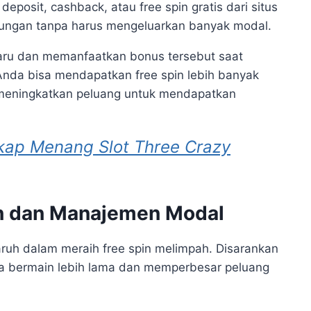
posit, cashback, atau free spin gratis dari situs
ungan tanpa harus mengeluarkan banyak modal.
baru dan memanfaatkan bonus tersebut saat
Anda bisa mendapatkan free spin lebih banyak
meningkatkan peluang untuk mendapatkan
ap Menang Slot Three Crazy
in dan Manajemen Modal
aruh dalam meraih free spin melimpah. Disarankan
sa bermain lebih lama dan memperbesar peluang