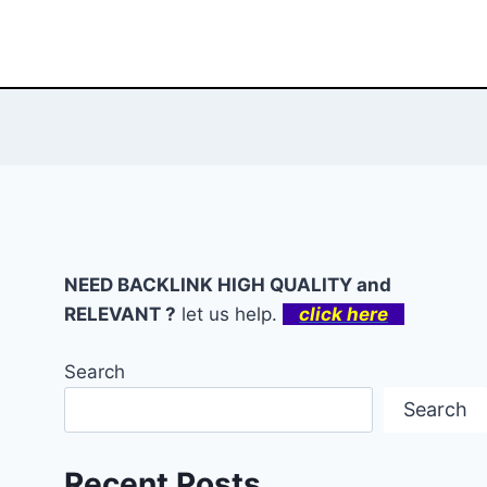
NEED BACKLINK HIGH QUALITY and
RELEVANT ?
let us help.
click here
Search
Search
Recent Posts