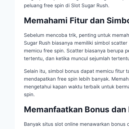
peluang free spin di Slot Sugar Rush.
Memahami Fitur dan Simb
Sebelum mencoba trik, penting untuk memaham
Sugar Rush biasanya memiliki simbol scatte
memicu free spin. Scatter biasanya berupa p
tertentu, dan ketika muncul sejumlah terten
Selain itu, simbol bonus dapat memicu fitu
mendapatkan free spin lebih banyak. Memah
mengetahui kapan waktu terbaik untuk berm
spin.
Memanfaatkan Bonus dan P
Banyak situs slot online menawarkan bonus