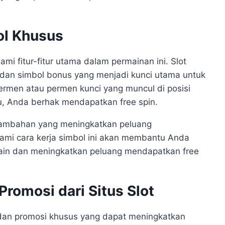
ol Khusus
i fitur-fitur utama dalam permainan ini. Slot
r dan simbol bonus yang menjadi kunci utama untuk
ermen atau permen kunci yang muncul di posisi
tu, Anda berhak mendapatkan free spin.
r tambahan yang meningkatkan peluang
ami cara kerja simbol ini akan membantu Anda
ain dan meningkatkan peluang mendapatkan free
romosi dari Situs Slot
 dan promosi khusus yang dapat meningkatkan