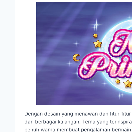
Dengan desain yang menawan dan fitur-fitur 
dari berbagai kalangan. Tema yang terinspira
penuh warna membuat pengalaman bermain 