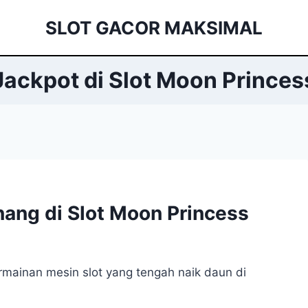
SLOT GACOR MAKSIMAL
Jackpot di Slot Moon Princes
nang di Slot Moon Princess
rmainan mesin slot yang tengah naik daun di