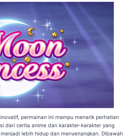
inovatif, permainan ini mampu menarik perhatian
si dari cerita anime dan karakter-karakter yang
menjadi lebih hidup dan menyenangkan. Dibawah