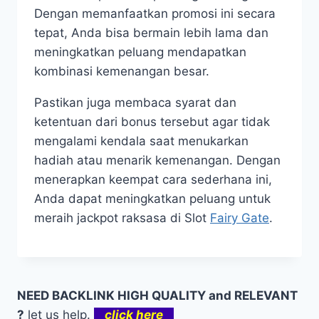
Dengan memanfaatkan promosi ini secara
tepat, Anda bisa bermain lebih lama dan
meningkatkan peluang mendapatkan
kombinasi kemenangan besar.
Pastikan juga membaca syarat dan
ketentuan dari bonus tersebut agar tidak
mengalami kendala saat menukarkan
hadiah atau menarik kemenangan. Dengan
menerapkan keempat cara sederhana ini,
Anda dapat meningkatkan peluang untuk
meraih jackpot raksasa di Slot
Fairy Gate
.
NEED BACKLINK HIGH QUALITY and RELEVANT
?
let us help.
click here