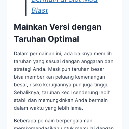
Blast
Mainkan Versi dengan
Taruhan Optimal
Dalam permainan ini, ada baiknya memilih
taruhan yang sesuai dengan anggaran dan
strategi Anda. Meskipun taruhan besar
bisa memberikan peluang kemenangan
besar, risiko kerugiannya pun juga tinggi.
Sebaliknya, taruhan kecil cenderung lebih
stabil dan memungkinkan Anda bermain
dalam waktu yang lebih lama.
Beberapa pemain berpengalaman
merekomendasikan untuk memulai dengan