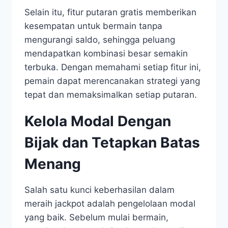
Selain itu, fitur putaran gratis memberikan
kesempatan untuk bermain tanpa
mengurangi saldo, sehingga peluang
mendapatkan kombinasi besar semakin
terbuka. Dengan memahami setiap fitur ini,
pemain dapat merencanakan strategi yang
tepat dan memaksimalkan setiap putaran.
Kelola Modal Dengan
Bijak dan Tetapkan Batas
Menang
Salah satu kunci keberhasilan dalam
meraih jackpot adalah pengelolaan modal
yang baik. Sebelum mulai bermain,