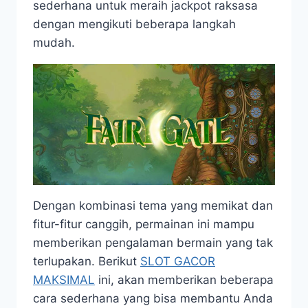
sederhana untuk meraih jackpot raksasa
dengan mengikuti beberapa langkah
mudah.
Dengan kombinasi tema yang memikat dan
fitur-fitur canggih, permainan ini mampu
memberikan pengalaman bermain yang tak
terlupakan. Berikut
SLOT GACOR
MAKSIMAL
ini, akan memberikan beberapa
cara sederhana yang bisa membantu Anda