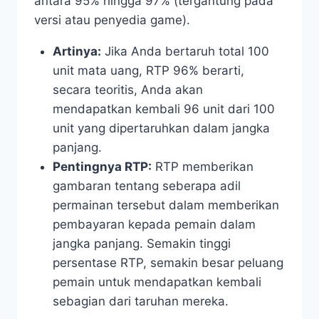
antara 95% hingga 97% (tergantung pada
versi atau penyedia game).
Artinya:
Jika Anda bertaruh total 100
unit mata uang, RTP 96% berarti,
secara teoritis, Anda akan
mendapatkan kembali 96 unit dari 100
unit yang dipertaruhkan dalam jangka
panjang.
Pentingnya RTP:
RTP memberikan
gambaran tentang seberapa adil
permainan tersebut dalam memberikan
pembayaran kepada pemain dalam
jangka panjang. Semakin tinggi
persentase RTP, semakin besar peluang
pemain untuk mendapatkan kembali
sebagian dari taruhan mereka.