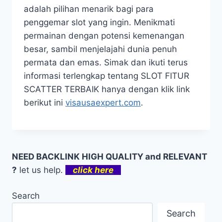
adalah pilihan menarik bagi para
penggemar slot yang ingin. Menikmati
permainan dengan potensi kemenangan
besar, sambil menjelajahi dunia penuh
permata dan emas. Simak dan ikuti terus
informasi terlengkap tentang SLOT FITUR
SCATTER TERBAIK hanya dengan klik link
berikut ini
visausaexpert.com
.
NEED BACKLINK HIGH QUALITY and RELEVANT
?
let us help.
click here
Search
Search