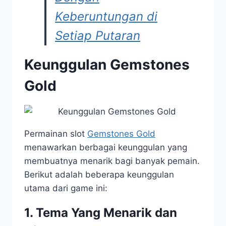
Keberuntungan di
Setiap Putaran
Keunggulan Gemstones
Gold
Permainan slot
Gemstones Gold
menawarkan berbagai keunggulan yang
membuatnya menarik bagi banyak pemain.
Berikut adalah beberapa keunggulan
utama dari game ini:
1. Tema Yang Menarik dan