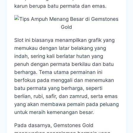
karun berupa batu permata dan emas.
Slot ini biasanya menampilkan grafik yang
memukau dengan latar belakang yang
indah, sering kali berlatar hutan yang
penuh dengan permata berkilau dan batu
berharga. Tema utama permainan ini
berfokus pada menggali dan menemukan
batu permata yang berharga, seperti
berlian, rubi, safir, dan zamrud, serta emas
yang akan membawa pemain pada peluang
untuk meraih kemenangan besar.
Pada dasarnya, Gemstones Gold