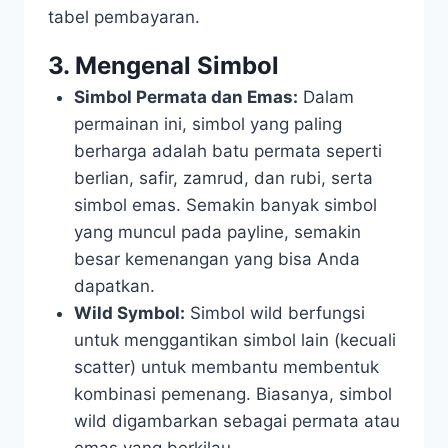
tabel pembayaran.
3. Mengenal Simbol
Simbol Permata dan Emas:
Dalam
permainan ini, simbol yang paling
berharga adalah batu permata seperti
berlian, safir, zamrud, dan rubi, serta
simbol emas. Semakin banyak simbol
yang muncul pada payline, semakin
besar kemenangan yang bisa Anda
dapatkan.
Wild Symbol:
Simbol wild berfungsi
untuk menggantikan simbol lain (kecuali
scatter) untuk membantu membentuk
kombinasi pemenang. Biasanya, simbol
wild digambarkan sebagai permata atau