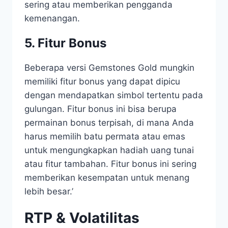
sering atau memberikan pengganda
kemenangan.
5. Fitur Bonus
Beberapa versi Gemstones Gold mungkin
memiliki fitur bonus yang dapat dipicu
dengan mendapatkan simbol tertentu pada
gulungan. Fitur bonus ini bisa berupa
permainan bonus terpisah, di mana Anda
harus memilih batu permata atau emas
untuk mengungkapkan hadiah uang tunai
atau fitur tambahan. Fitur bonus ini sering
memberikan kesempatan untuk menang
lebih besar.’
RTP & Volatilitas