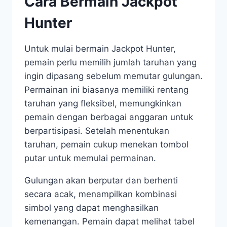
Cara Bermain Jackpot
Hunter
Untuk mulai bermain Jackpot Hunter,
pemain perlu memilih jumlah taruhan yang
ingin dipasang sebelum memutar gulungan.
Permainan ini biasanya memiliki rentang
taruhan yang fleksibel, memungkinkan
pemain dengan berbagai anggaran untuk
berpartisipasi. Setelah menentukan
taruhan, pemain cukup menekan tombol
putar untuk memulai permainan.
Gulungan akan berputar dan berhenti
secara acak, menampilkan kombinasi
simbol yang dapat menghasilkan
kemenangan. Pemain dapat melihat tabel