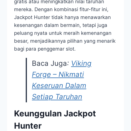
gratis atau meningkatkan nilai taruhan
mereka. Dengan kombinasi fitur-fitur ini,
Jackpot Hunter tidak hanya menawarkan
kesenangan dalam bermain, tetapi juga
peluang nyata untuk meraih kemenangan
besar, menjadikannya pilihan yang menarik
bagi para penggemar slot.
Baca Juga
:
Viking
Forge – Nikmati
Keseruan Dalam
Setiap Taruhan
Keunggulan Jackpot
Hunter