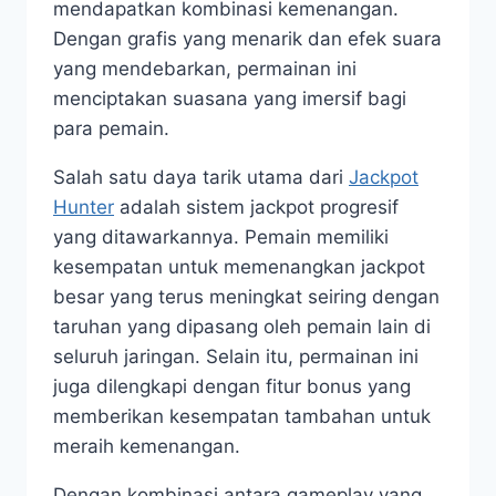
mendapatkan kombinasi kemenangan.
Dengan grafis yang menarik dan efek suara
yang mendebarkan, permainan ini
menciptakan suasana yang imersif bagi
para pemain.
Salah satu daya tarik utama dari
Jackpot
Hunter
adalah sistem jackpot progresif
yang ditawarkannya. Pemain memiliki
kesempatan untuk memenangkan jackpot
besar yang terus meningkat seiring dengan
taruhan yang dipasang oleh pemain lain di
seluruh jaringan. Selain itu, permainan ini
juga dilengkapi dengan fitur bonus yang
memberikan kesempatan tambahan untuk
meraih kemenangan.
Dengan kombinasi antara gameplay yang