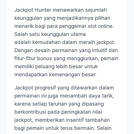
Jackpot Hunter menawarkan sejumlah
keunggulan yang menjadikannya pilihan
menarik bagi para penggemar slot online.
Salah satu keunggulan utama
adalah kemudahan dalam meraih jackpot.
Dengan desain permainan yang intuitif dan
fitur-fitur bonus yang menggiurkan, pemain
memiliki peluang lebih besar untuk
mendapatkan kemenangan besar.
Jackpot progresif yang ditawarkan dalam
permainan ini juga menambah daya tarik,
karena setiap taruhan yang dipasang
berkontribusi pada peningkatan nilai
jackpot, memberikan insentif tambahan
bagi pemain untuk terus bermain. Selain