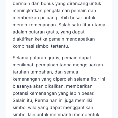
bermain dan bonus yang dirancang untuk
meningkatkan pengalaman pemain dan
memberikan peluang lebih besar untuk
meraih kemenangan. Salah satu fitur utama
adalah putaran gratis, yang dapat
diaktifkan ketika pemain mendapatkan
kombinasi simbol tertentu.
Selama putaran gratis, pemain dapat
menikmati permainan tanpa mengeluarkan
taruhan tambahan, dan semua
kemenangan yang diperoleh selama fitur ini
biasanya akan dikalikan, memberikan
potensi kemenangan yang lebih besar.
Selain itu, Permainan ini juga memiliki
simbol wild yang dapat menggantikan
simbol lain untuk membantu membentuk