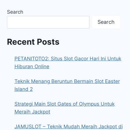
Search
Search
Recent Posts
PETANITOTO2: Situs Slot Gacor Hari Ini Untuk
Hiburan Online
Teknik Menang Beruntun Bermain Slot Easter
Island 2
Strategi Main Slot Gates of Olympus Untuk
Meraih Jackpot
JAMUSLOT – Teknik Mudah Meraih Jackpot di