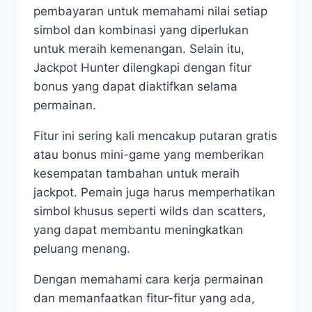
pembayaran untuk memahami nilai setiap
simbol dan kombinasi yang diperlukan
untuk meraih kemenangan.
Selain itu,
Jackpot Hunter dilengkapi dengan fitur
bonus yang dapat diaktifkan selama
permainan.
Fitur ini sering kali mencakup putaran gratis
atau bonus mini-game yang memberikan
kesempatan tambahan untuk meraih
jackpot. Pemain juga harus memperhatikan
simbol khusus seperti wilds dan scatters,
yang dapat membantu meningkatkan
peluang menang.
Dengan memahami cara kerja permainan
dan memanfaatkan fitur-fitur yang ada,