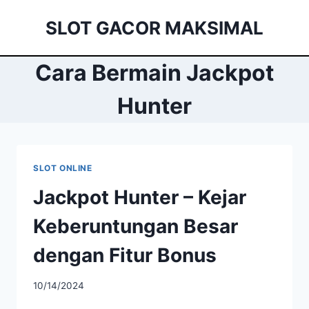
Skip
SLOT GACOR MAKSIMAL
to
content
Cara Bermain Jackpot
Hunter
SLOT ONLINE
Jackpot Hunter – Kejar
Keberuntungan Besar
dengan Fitur Bonus
10/14/2024