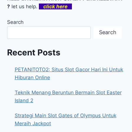
?
let us help.
click here
Search
Search
Recent Posts
PETANITOTO2: Situs Slot Gacor Hari Ini Untuk
Hiburan Online
Teknik Menang Beruntun Bermain Slot Easter
Island 2
Strategi Main Slot Gates of Olympus Untuk
Meraih Jackpot