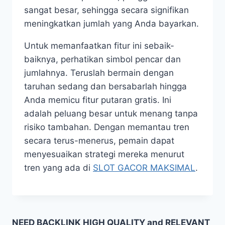
sangat besar, sehingga secara signifikan
meningkatkan jumlah yang Anda bayarkan.
Untuk memanfaatkan fitur ini sebaik-
baiknya, perhatikan simbol pencar dan
jumlahnya. Teruslah bermain dengan
taruhan sedang dan bersabarlah hingga
Anda memicu fitur putaran gratis. Ini
adalah peluang besar untuk menang tanpa
risiko tambahan. Dengan memantau tren
secara terus-menerus, pemain dapat
menyesuaikan strategi mereka menurut
tren yang ada di
SLOT GACOR MAKSIMAL
.
NEED BACKLINK HIGH QUALITY and RELEVANT