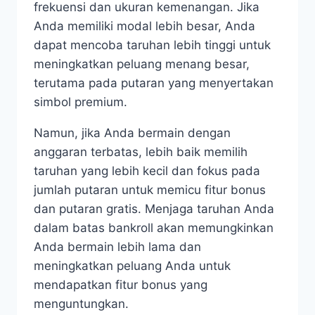
frekuensi dan ukuran kemenangan. Jika
Anda memiliki modal lebih besar, Anda
dapat mencoba taruhan lebih tinggi untuk
meningkatkan peluang menang besar,
terutama pada putaran yang menyertakan
simbol premium.
Namun, jika Anda bermain dengan
anggaran terbatas, lebih baik memilih
taruhan yang lebih kecil dan fokus pada
jumlah putaran untuk memicu fitur bonus
dan putaran gratis. Menjaga taruhan Anda
dalam batas bankroll akan memungkinkan
Anda bermain lebih lama dan
meningkatkan peluang Anda untuk
mendapatkan fitur bonus yang
menguntungkan.