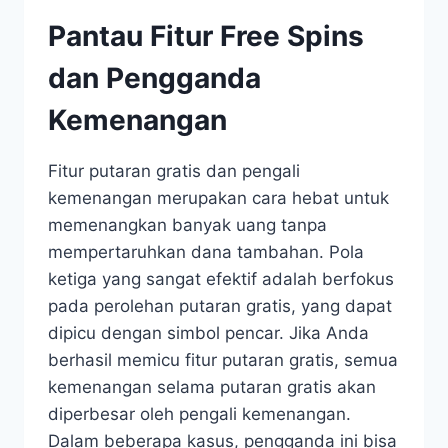
Pantau Fitur Free Spins
dan Pengganda
Kemenangan
Fitur putaran gratis dan pengali
kemenangan merupakan cara hebat untuk
memenangkan banyak uang tanpa
mempertaruhkan dana tambahan. Pola
ketiga yang sangat efektif adalah berfokus
pada perolehan putaran gratis, yang dapat
dipicu dengan simbol pencar. Jika Anda
berhasil memicu fitur putaran gratis, semua
kemenangan selama putaran gratis akan
diperbesar oleh pengali kemenangan.
Dalam beberapa kasus, pengganda ini bisa