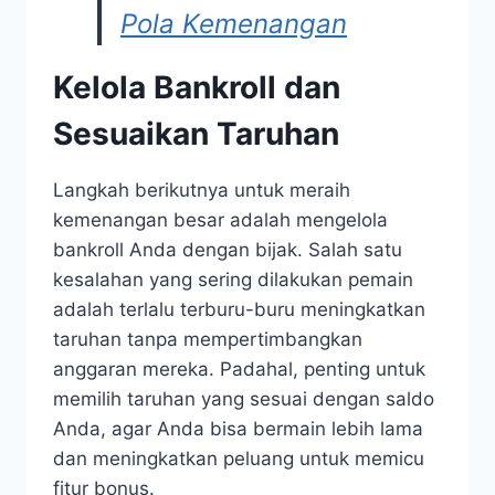
Pola Kemenangan
Kelola Bankroll dan
Sesuaikan Taruhan
Langkah berikutnya untuk meraih
kemenangan besar adalah mengelola
bankroll Anda dengan bijak. Salah satu
kesalahan yang sering dilakukan pemain
adalah terlalu terburu-buru meningkatkan
taruhan tanpa mempertimbangkan
anggaran mereka. Padahal, penting untuk
memilih taruhan yang sesuai dengan saldo
Anda, agar Anda bisa bermain lebih lama
dan meningkatkan peluang untuk memicu
fitur bonus.