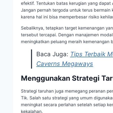
efektif. Tentukan batas kerugian yang dapat
Jangan pernah tergoda untuk terus bermain 
karena hal ini bisa memperbesar risiko kehil
Sebaliknya, tetapkan target kemenangan yang
tersebut tercapai. Dengan manajemen modal 
meningkatkan peluang meraih kemenangan b
Baca Juga:
Tips Terbaik M
Caverns Megaways
Menggunakan Strategi Tar
Strategi taruhan juga memegang peranan pen
Tik. Salah satu strategi yang umum digunaka
meningkat secara perlahan setelah setiap 
kekalahan.