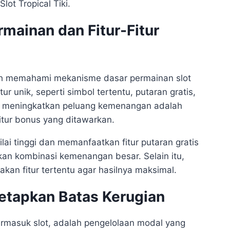
ot Tropical Tiki.
ainan dan Fitur-Fitur
ah memahami mekanisme dasar permainan slot
itur unik, seperti simbol tertentu, putaran gratis,
ntuk meningkatkan peluang kemenangan adalah
tur bonus yang ditawarkan.
ai tinggi dan memanfaatkan fitur putaran gratis
 kombinasi kemenangan besar. Selain itu,
an fitur tertentu agar hasilnya maksimal.
etapkan Batas Kerugian
termasuk slot, adalah pengelolaan modal yang