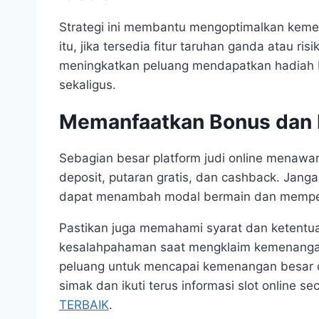
Strategi ini membantu mengoptimalkan keme
itu, jika tersedia fitur taruhan ganda atau ri
meningkatkan peluang mendapatkan hadiah 
sekaligus.
Memanfaatkan Bonus dan P
Sebagian besar platform judi online menawa
deposit, putaran gratis, dan cashback. Jan
dapat menambah modal bermain dan mempe
Pastikan juga memahami syarat dan ketentuan
kesalahpahaman saat mengklaim kemenanga
peluang untuk mencapai kemenangan besar di 
simak dan ikuti terus informasi slot online s
TERBAIK
.