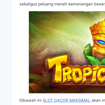
sekaligus peluang meraih kemenangan besar
Dibawah ini
SLOT GACOR MAKSIMAL
akan m