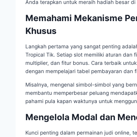
Anda terapkan untuk meraih hadiah besar di Sl
Memahami Mekanisme Perm
Khusus
Langkah pertama yang sangat penting adal
Tropical Tik. Setiap slot memiliki aturan dan f
multiplier, dan fitur bonus. Cara terbaik u
dengan mempelajari tabel pembayaran dan fi
Misalnya, mengenal simbol-simbol yang bernil
membantu memperbesar peluang mendapatkan
pahami pula kapan waktunya untuk menggunak
Mengelola Modal dan Men
Kunci penting dalam permainan judi online, 