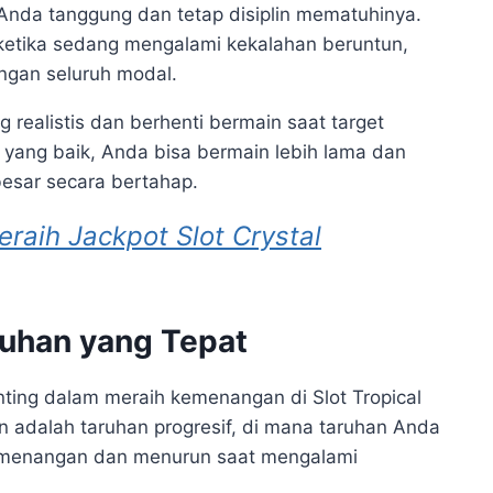
 Anda tanggung dan tetap disiplin mematuhinya.
ketika sedang mengalami kekalahan beruntun,
angan seluruh modal.
 realistis dan berhenti bermain saat target
yang baik, Anda bisa bermain lebih lama dan
esar secara bertahap.
eraih Jackpot Slot Crystal
uhan yang Tepat
ting dalam meraih kemenangan di Slot Tropical
n adalah taruhan progresif, di mana taruhan Anda
kemenangan dan menurun saat mengalami