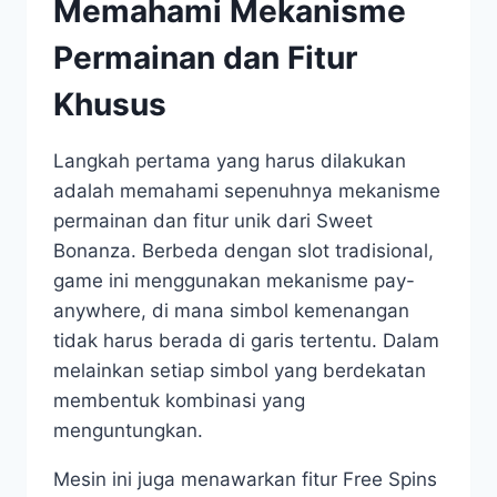
Memahami Mekanisme
Permainan dan Fitur
Khusus
Langkah pertama yang harus dilakukan
adalah memahami sepenuhnya mekanisme
permainan dan fitur unik dari Sweet
Bonanza. Berbeda dengan slot tradisional,
game ini menggunakan mekanisme pay-
anywhere, di mana simbol kemenangan
tidak harus berada di garis tertentu. Dalam
melainkan setiap simbol yang berdekatan
membentuk kombinasi yang
menguntungkan.
Mesin ini juga menawarkan fitur Free Spins