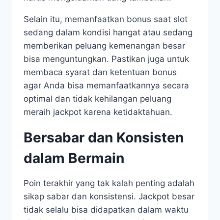
Selain itu, memanfaatkan bonus saat slot
sedang dalam kondisi hangat atau sedang
memberikan peluang kemenangan besar
bisa menguntungkan. Pastikan juga untuk
membaca syarat dan ketentuan bonus
agar Anda bisa memanfaatkannya secara
optimal dan tidak kehilangan peluang
meraih jackpot karena ketidaktahuan.
Bersabar dan Konsisten
dalam Bermain
Poin terakhir yang tak kalah penting adalah
sikap sabar dan konsistensi. Jackpot besar
tidak selalu bisa didapatkan dalam waktu